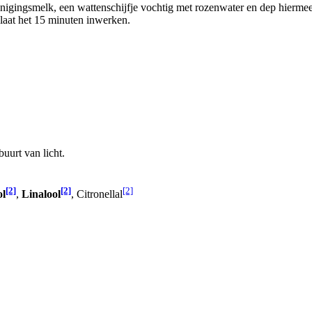
einigingsmelk, een wattenschijfje vochtig met rozenwater en dep hiermee
laat het 15 minuten inwerken.
uurt van licht.
[2]
[2]
[2]
ol
,
Linalool
, Citronellal