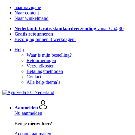
naar navigatie
Naar content
Naar winkelmand
Nederland: Gratis standaardverzending
vanaf € 54,90
Gratis retourneren
Bezorging binnen 3 werkdagen.
Help
Waar is mijn bestelling?
Retourneringen
Verzendkosten
Betalingsmethoden
Contact
Alle help-thema`s
Aanmelden
Nu aanmelden
Ben je
nieuw hier?
Account aanmaken