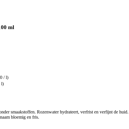
100 ml
 / l)
 l)
der smaakstoffen. Rozenwater hydrateert, verfrist en verfijnt de huid
enaam bloemig en fris.