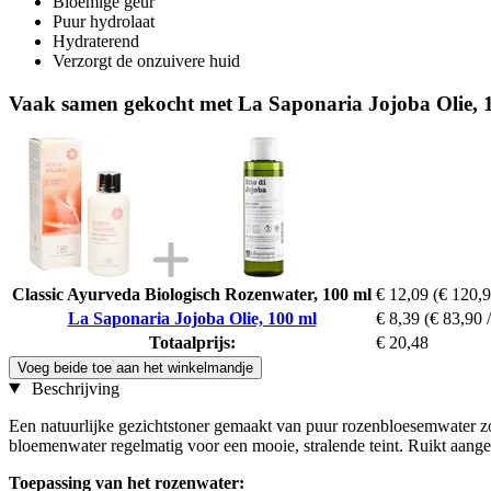
Bloemige geur
Puur hydrolaat
Hydraterend
Verzorgt de onzuivere huid
Vaak samen gekocht met La Saponaria Jojoba Olie, 
Classic Ayurveda Biologisch Rozenwater, 100 ml
€ 12,09
(€ 120,90
La Saponaria Jojoba Olie, 100 ml
€ 8,39
(€ 83,90 /
Totaalprijs:
€ 20,48
Voeg beide toe aan het winkelmandje
Beschrijving
Een natuurlijke gezichtstoner gemaakt van puur rozenbloesemwater zon
bloemenwater regelmatig voor een mooie, stralende teint. Ruikt aang
Toepassing van het rozenwater: