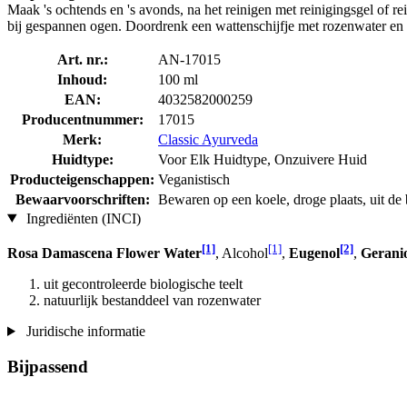
Maak 's ochtends en 's avonds, na het reinigen met reinigingsgel of r
bij gespannen ogen. Doordrenk een wattenschijfje met rozenwater en 
Art. nr.:
AN-17015
Inhoud:
100 ml
EAN:
4032582000259
Producentnummer:
17015
Merk:
Classic Ayurveda
Huidtype:
Voor Elk Huidtype, Onzuivere Huid
Producteigenschappen:
Veganistisch
Bewaarvoorschriften:
Bewaren op een koele, droge plaats, uit de b
Ingrediënten (INCI)
[1]
[1]
[2]
Rosa Damascena Flower Water
, Alcohol
,
Eugenol
,
Gerani
uit gecontroleerde biologische teelt
natuurlijk bestanddeel van rozenwater
Juridische informatie
Bijpassend