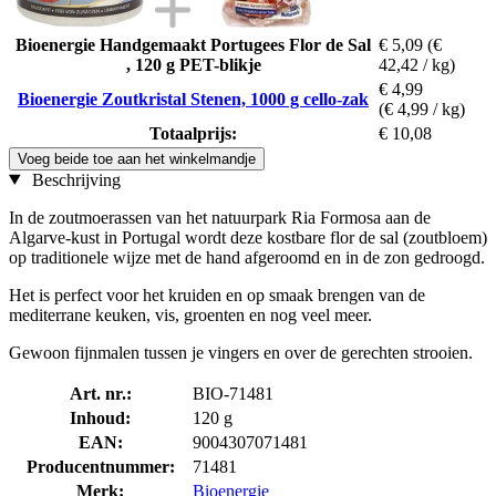
Bioenergie Handgemaakt Portugees Flor de Sal
€ 5,09
(€
, 120 g PET-blikje
42,42 / kg)
€ 4,99
Bioenergie Zoutkristal Stenen, 1000 g cello-zak
(€ 4,99 / kg)
Totaalprijs:
€ 10,08
Voeg beide toe aan het winkelmandje
Beschrijving
In de zoutmoerassen van het natuurpark Ria Formosa aan de
Algarve-kust in Portugal wordt deze kostbare flor de sal (zoutbloem)
op traditionele wijze met de hand afgeroomd en in de zon gedroogd.
Het is perfect voor het kruiden en op smaak brengen van de
mediterrane keuken, vis, groenten en nog veel meer.
Gewoon fijnmalen tussen je vingers en over de gerechten strooien.
Art. nr.:
BIO-71481
Inhoud:
120 g
EAN:
9004307071481
Producentnummer:
71481
Merk:
Bioenergie