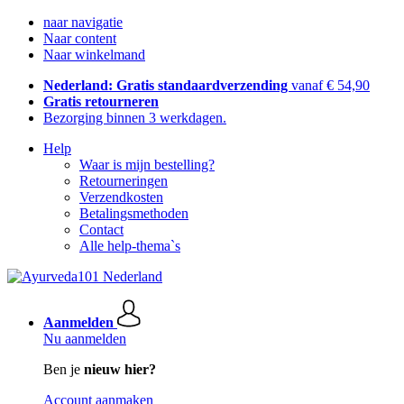
naar navigatie
Naar content
Naar winkelmand
Nederland: Gratis standaardverzending
vanaf € 54,90
Gratis retourneren
Bezorging binnen 3 werkdagen.
Help
Waar is mijn bestelling?
Retourneringen
Verzendkosten
Betalingsmethoden
Contact
Alle help-thema`s
Aanmelden
Nu aanmelden
Ben je
nieuw hier?
Account aanmaken