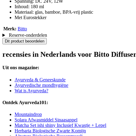
Spanning: DC 24V, 12W
Inhoud: 180 ml
Materiaal: glas, bamboe, BPA-vrij plastic
Met Eurostekker
Merk:
Bitto
Reserve-onderdelen
Dit product beoordelen
recensies in Nederlands voor Bitto Diffus
Uit ons magazine:
Ayurveda & Geneeskunde
Ayurvedische mondhygiëne
Wat is Ayurveda?
Ontdek Ayurveda101:
Mountaindrop
Solara Afwasmiddel Sinaasappel
Matcha Set ishi shiny Inclusief Kwastje + Lepel
Herbaria Biologische Zwarte Komijn