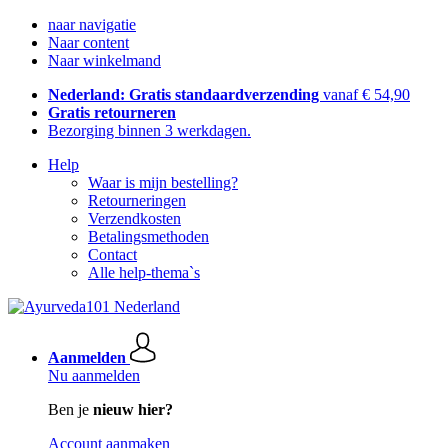
naar navigatie
Naar content
Naar winkelmand
Nederland: Gratis standaardverzending
vanaf € 54,90
Gratis retourneren
Bezorging binnen 3 werkdagen.
Help
Waar is mijn bestelling?
Retourneringen
Verzendkosten
Betalingsmethoden
Contact
Alle help-thema`s
Aanmelden
Nu aanmelden
Ben je
nieuw hier?
Account aanmaken