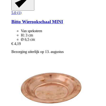
5.0 (1)
Bitto
Wierookschaal MINI
Van speksteen
H: 3 cm
Ø 6,5 cm
€ 4,19
Bezorging uiterlijk op 13. augustus