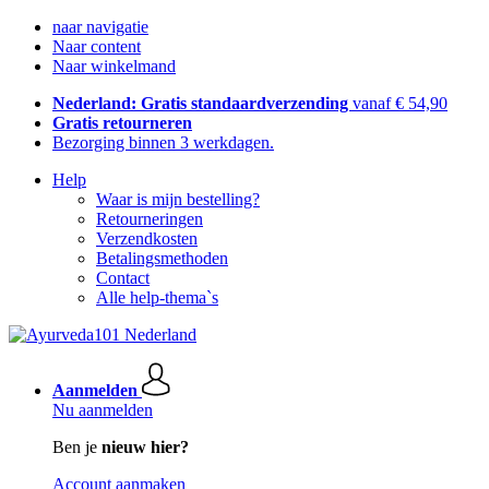
naar navigatie
Naar content
Naar winkelmand
Nederland: Gratis standaardverzending
vanaf € 54,90
Gratis retourneren
Bezorging binnen 3 werkdagen.
Help
Waar is mijn bestelling?
Retourneringen
Verzendkosten
Betalingsmethoden
Contact
Alle help-thema`s
Aanmelden
Nu aanmelden
Ben je
nieuw hier?
Account aanmaken