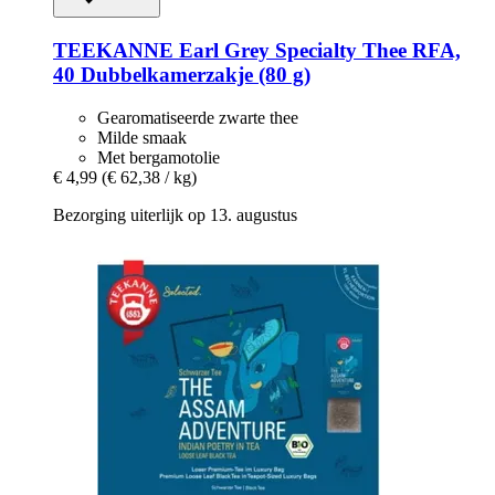
TEEKANNE
Earl Grey Specialty Thee RFA,
40 Dubbelkamerzakje (80 g)
Gearomatiseerde zwarte thee
Milde smaak
Met bergamotolie
€ 4,99
(€ 62,38 / kg)
Bezorging uiterlijk op 13. augustus