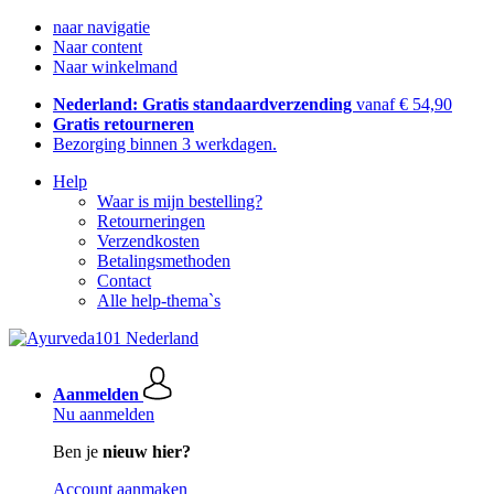
naar navigatie
Naar content
Naar winkelmand
Nederland: Gratis standaardverzending
vanaf € 54,90
Gratis retourneren
Bezorging binnen 3 werkdagen.
Help
Waar is mijn bestelling?
Retourneringen
Verzendkosten
Betalingsmethoden
Contact
Alle help-thema`s
Aanmelden
Nu aanmelden
Ben je
nieuw hier?
Account aanmaken