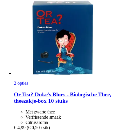
2 opties
Or Tea?
Duke's Blues -​ Biologische Thee,
theezakje-​box 10 stuks
Met zwarte thee
Verfrissende smaak
Citrusaroma
€ 4,99
(€ 0,50 / stk)