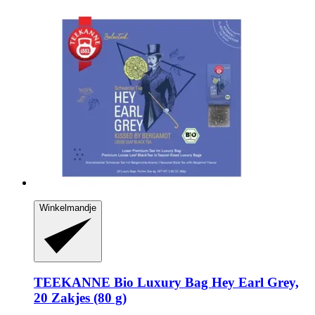
Winkelmandje
TEEKANNE
Bio Luxury Bag Hey Earl Grey,
20 Zakjes (80 g)