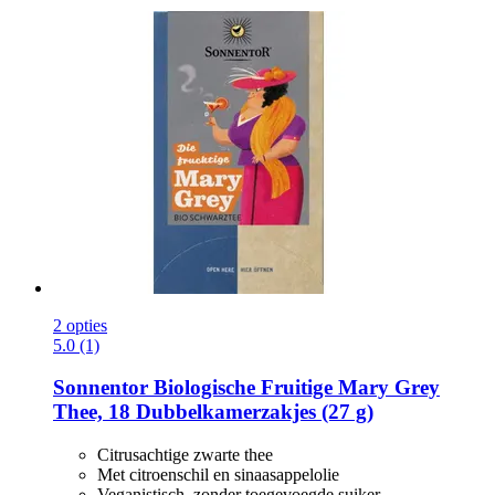
2 opties
5.0 (1)
Sonnentor
Biologische Fruitige Mary Grey
Thee, 18 Dubbelkamerzakjes (27 g)
Citrusachtige zwarte thee
Met citroenschil en sinaasappelolie
Veganistisch, zonder toegevoegde suiker