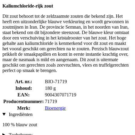
Kaliumchloride-rijk zout
Dit zout behoort tot de zeldzaamste zouten die bekend zijn. Het
heeft een uitzonderlijke blauwe verkleuring en wordt gewonnen in
zoutmijnen in Iran. De provincie Semnan, in het noorden van Iran,
staat bekend om dit bijzondere steenzout. De blauwe kleur ontstaat
door een verschuiving in het kristalrooster van het zout. Het hoge
gehalte aan kaliumchloride is kenmerkend voor dit zout en maakt
het vooral geschikt om gerechten na te zouten. Perzisch blauwzout
prikkelt de smaakpapillen en komt in eerste instantie krachtig over,
maar de nasmaak is mild en aangenaam. Dit zout is uitermate
geschikt om gerechten zoals zeevruchten, vlees en truffelgerechten
perfect op smaak te brengen.
Art. nr.:
BIO-71719
Inhoud:
180 g
EAN:
9004307071719
Producentnummer:
71719
Merk:
Bioenergie
Ingrediënten
100 % blauw zout
Toebehoren: