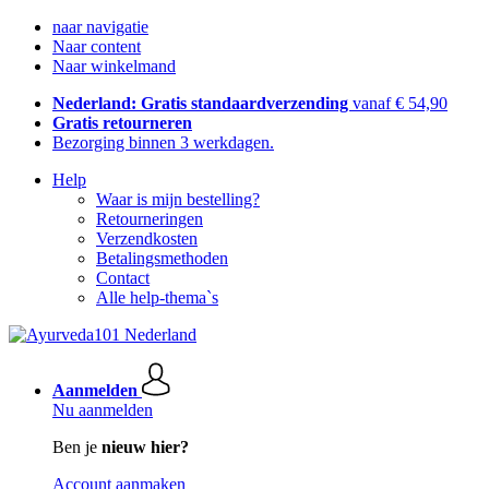
naar navigatie
Naar content
Naar winkelmand
Nederland: Gratis standaardverzending
vanaf € 54,90
Gratis retourneren
Bezorging binnen 3 werkdagen.
Help
Waar is mijn bestelling?
Retourneringen
Verzendkosten
Betalingsmethoden
Contact
Alle help-thema`s
Aanmelden
Nu aanmelden
Ben je
nieuw hier?
Account aanmaken