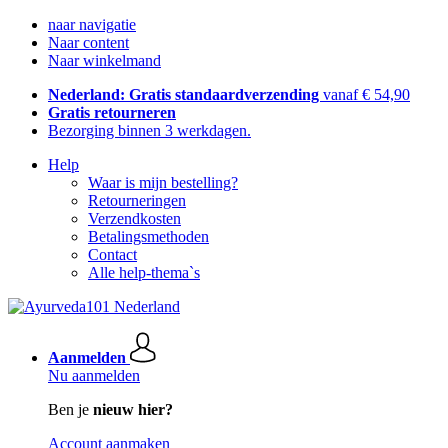
naar navigatie
Naar content
Naar winkelmand
Nederland: Gratis standaardverzending
vanaf € 54,90
Gratis retourneren
Bezorging binnen 3 werkdagen.
Help
Waar is mijn bestelling?
Retourneringen
Verzendkosten
Betalingsmethoden
Contact
Alle help-thema`s
Aanmelden
Nu aanmelden
Ben je
nieuw hier?
Account aanmaken