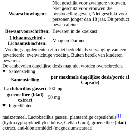
Niet geschikt voor zwangere vrouwen,
Niet geschikt voor vrouwen die
Waarschuwingen:
borstvoeding geven, Niet geschikt voor
personen jonger dan 18 jaar, Dit product
bevat cafeïne
Bewaarvoorschriften:
Bewaren in de koelkast
Lichaamsgebied -
Maag en Darmen
Lichaamsklachten:
i
Voedingssupplementen zijn niet bedoeld als vervanging van een
gevarieerde, evenwichtige voeding. Buiten bereik van kinderen
bewaren.
De aanbevolen dagelijkse dosis mag niet worden overschreden.
Samenstelling
per maximale dagelijkse dosis/portie (1
Samenstelling
Capsule)
Lactobacillus gasseri
100 mg
groene thee (blad)
50 mg
extract
Ingrediënten
[1]
maïszetmeel, Lactobacillus gasseri, plantaardige capsulehuls
(hydroxypropylmethylcellulose, Gellan Gum), groene thee (blad)
extract, anti-klontermiddel (magnesiumstearaat)