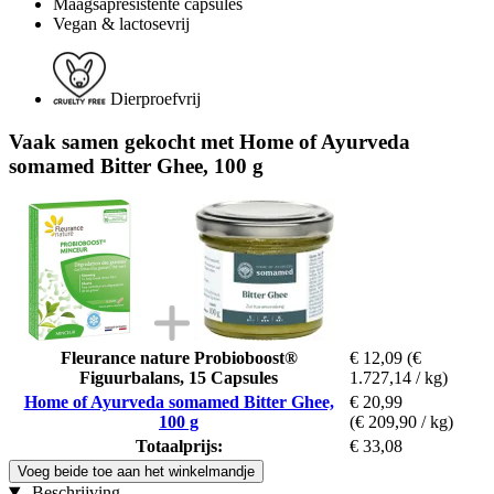
Maagsapresistente capsules
Vegan & lactosevrij
Dierproefvrij
Vaak samen gekocht met Home of Ayurveda
somamed Bitter Ghee, 100 g
Fleurance nature Probioboost®
€ 12,09
(€
Figuurbalans, 15 Capsules
1.727,14 / kg)
Home of Ayurveda somamed Bitter Ghee,
€ 20,99
100 g
(€ 209,90 / kg)
Totaalprijs:
€ 33,08
Voeg beide toe aan het winkelmandje
Beschrijving