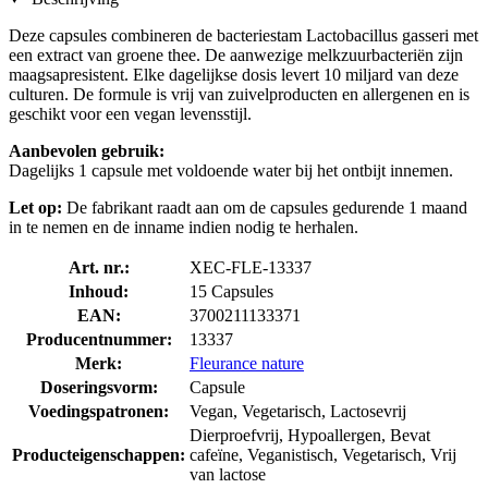
Deze capsules combineren de bacteriestam Lactobacillus gasseri met
een extract van groene thee. De aanwezige melkzuurbacteriën zijn
maagsapresistent. Elke dagelijkse dosis levert 10 miljard van deze
culturen. De formule is vrij van zuivelproducten en allergenen en is
geschikt voor een vegan levensstijl.
Aanbevolen gebruik:
Dagelijks 1 capsule met voldoende water bij het ontbijt innemen.
Let op:
De fabrikant raadt aan om de capsules gedurende 1 maand
in te nemen en de inname indien nodig te herhalen.
Art. nr.:
XEC-FLE-13337
Inhoud:
15 Capsules
EAN:
3700211133371
Producentnummer:
13337
Merk:
Fleurance nature
Doseringsvorm:
Capsule
Voedingspatronen:
Vegan, Vegetarisch, Lactosevrij
Dierproefvrij, Hypoallergen, Bevat
Producteigenschappen:
cafeïne, Veganistisch, Vegetarisch, Vrij
van lactose