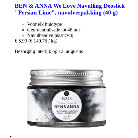
BEN & ANNA
We Love Navulling Deostick
"Persian Lime", navulverpakking (40 g)
Voor elk huidtype
Geurneutralisatie tot 48 uur
Navulbaar en plasticvrij
€ 5,99
(€ 149,75 / kg)
Bezorging uiterlijk op 12. augustus