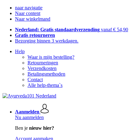
naar navigatie
Naar content
Naar winkelmand
Nederland: Gratis standaardverzending
vanaf € 54,90
Gratis retourneren
Bezorging binnen 3 werkdagen.
Help
Waar is mijn bestelling?
Retourneringen
Verzendkosten
Betalingsmethoden
Contact
Alle help-thema`s
Aanmelden
Nu aanmelden
Ben je
nieuw hier?
Account aanmaken