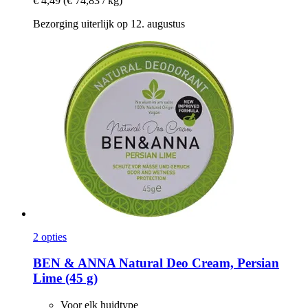
€ 4,49
(€ 74,83 / kg)
Bezorging uiterlijk op 12. augustus
2 opties
BEN & ANNA
Natural Deo Cream, Persian
Lime (45 g)
Voor elk huidtype