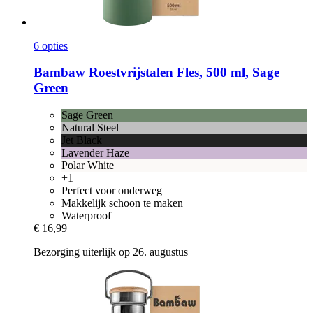
6 opties
Bambaw
Roestvrijstalen Fles, 500 ml, Sage
Green
Sage Green
Natural Steel
Jet Black
Lavender Haze
Polar White
+1
Perfect voor onderweg
Makkelijk schoon te maken
Waterproof
€ 16,99
Bezorging uiterlijk op 26. augustus