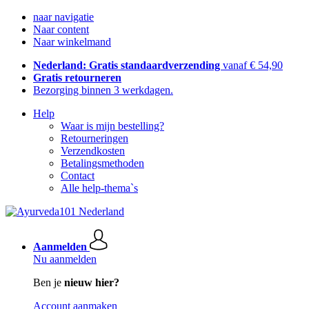
naar navigatie
Naar content
Naar winkelmand
Nederland: Gratis standaardverzending
vanaf € 54,90
Gratis retourneren
Bezorging binnen 3 werkdagen.
Help
Waar is mijn bestelling?
Retourneringen
Verzendkosten
Betalingsmethoden
Contact
Alle help-thema`s
Aanmelden
Nu aanmelden
Ben je
nieuw hier?
Account aanmaken