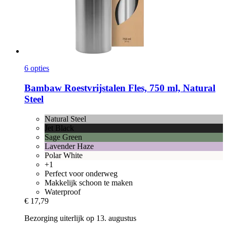
6 opties
Bambaw
Roestvrijstalen Fles, 750 ml, Natural
Steel
Natural Steel
Jet Black
Sage Green
Lavender Haze
Polar White
+1
Perfect voor onderweg
Makkelijk schoon te maken
Waterproof
€ 17,79
Bezorging uiterlijk op 13. augustus