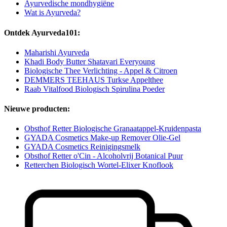
Ayurvedische mondhygiëne
Wat is Ayurveda?
Ontdek Ayurveda101:
Maharishi Ayurveda
Khadi Body Butter Shatavari Everyoung
Biologische Thee Verlichting - Appel & Citroen
DEMMERS TEEHAUS Turkse Appelthee
Raab Vitalfood Biologisch Spirulina Poeder
Nieuwe producten:
Obsthof Retter Biologische Granaatappel-Kruidenpasta
GYADA Cosmetics Make-up Remover Olie-Gel
GYADA Cosmetics Reinigingsmelk
Obsthof Retter o'Cin - Alcoholvrij Botanical Puur
Retterchen Biologisch Wortel-Elixer Knoflook