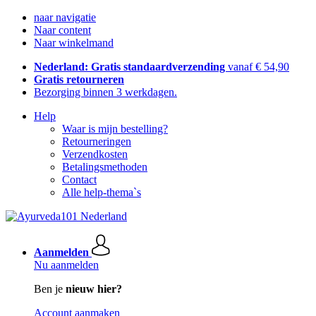
naar navigatie
Naar content
Naar winkelmand
Nederland: Gratis standaardverzending
vanaf € 54,90
Gratis retourneren
Bezorging binnen 3 werkdagen.
Help
Waar is mijn bestelling?
Retourneringen
Verzendkosten
Betalingsmethoden
Contact
Alle help-thema`s
Aanmelden
Nu aanmelden
Ben je
nieuw hier?
Account aanmaken