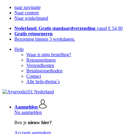
naar navigatie
Naar content
Naar winkelmand
Nederland: Gratis standaardverzending
vanaf € 54,90
Gratis retourneren
Bezorging binnen 3 werkdagen.
Help
Waar is mijn bestelling?
Retourneringen
Verzendkosten
Betalingsmethoden
Contact
Alle help-thema`s
Aanmelden
Nu aanmelden
Ben je
nieuw hier?
Account aanmaken