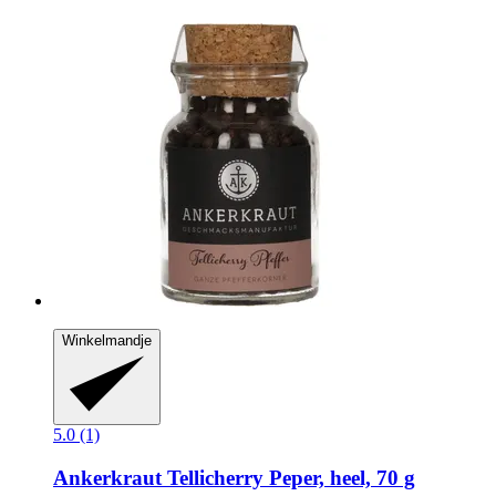
Winkelmandje
5.0 (1)
Ankerkraut
Tellicherry Peper, heel, 70 g