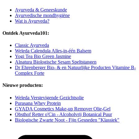
Ayurveda & Geneeskunde
Ayurvedische mondhygiëne
Wat is Ayurveda?
Ontdek Ayurveda101:
Classic Ayurveda
Weleda Calendula Alles-in-één Balsem
Yogi Tea Bio Green Jasmine
Alnatura Biologische Sesam Speltstangen
Dr Ehrenberger Bio- & en Natuurlijke Producten Vitamine B-
Complex Forte
Nieuwe producten:
Weleda Verstevigende Gezichtsolie
Purasana Whey Protein
GYADA Cosmetics Make-up Remover Olie-Gel
Obsthof Retter o'Cin - Alcoholvrij Botanical Puur
Biologische Zwarte Noot - Fijn Gesneden "Klassiek"