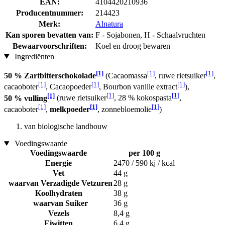
EAN:
4104420210936
Producentnummer:
214423
Merk:
Alnatura
Kan sporen bevatten van:
F - Sojabonen, H - Schaalvruchten
Bewaarvoorschriften:
Koel en droog bewaren
Ingrediënten
[1]
[1]
[1]
50 % Zartbitterschokolade
(Cacaomassa
, ruwe rietsuiker
,
[1]
[1]
[1]
cacaoboter
, Cacaopoeder
, Bourbon vanille extract
),
[1]
[1]
[1]
50 % vulling
(ruwe rietsuiker
, 28 % kokospasta
,
[1]
[1]
[1]
cacaoboter
,
melkpoeder
, zonnebloemolie
)
van biologische landbouw
Voedingswaarde
Voedingswaarde
per 100 g
Energie
2470 / 590 kj / kcal
Vet
44 g
waarvan Verzadigde Vetzuren
28 g
Koolhydraten
38 g
waarvan Suiker
36 g
Vezels
8,4 g
Eiwitten
6,4 g