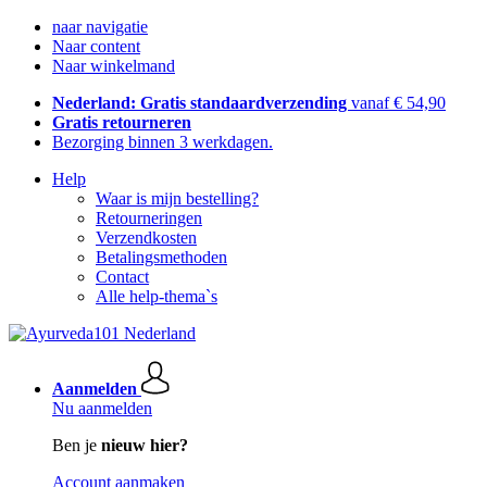
naar navigatie
Naar content
Naar winkelmand
Nederland: Gratis standaardverzending
vanaf € 54,90
Gratis retourneren
Bezorging binnen 3 werkdagen.
Help
Waar is mijn bestelling?
Retourneringen
Verzendkosten
Betalingsmethoden
Contact
Alle help-thema`s
Aanmelden
Nu aanmelden
Ben je
nieuw hier?
Account aanmaken