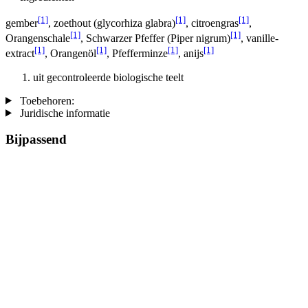
[1]
[1]
[1]
gember
, zoethout (glycorhiza glabra)
, citroengras
,
[1]
[1]
Orangenschale
, Schwarzer Pfeffer (Piper nigrum)
, vanille-
[1]
[1]
[1]
[1]
extract
, Orangenöl
, Pfefferminze
, anijs
uit gecontroleerde biologische teelt
Toebehoren:
Juridische informatie
Bijpassend