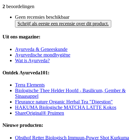
2
beoordelingen
Geen recensies beschikbaar
Schrijf als eerste een recensie over dit product.
Uit ons magazine:
Ayurveda & Geneeskunde
Ayurvedische mondhygiëne
Wat is Ayurveda?
Ontdek Ayurveda101:
Terra Elements
Biologische Thee Helder Hoofd - Basilicum, Gember &
Sinaasappel
Fleurance nature Organic Herbal Tea "Digestion"
HAKUMA Biologische MATCHA LATTE Kokos
ShareOriginal® Pruimen
Nieuwe producten:
Obsthof Retter Biologisch Immuun-Power Shot Kurkuma