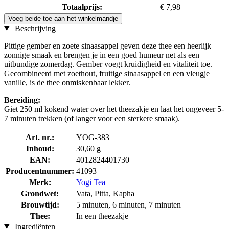
Totaalprijs:
€ 7,98
Voeg beide toe aan het winkelmandje
Beschrijving
Pittige gember en zoete sinaasappel geven deze thee een heerlijk
zonnige smaak en brengen je in een goed humeur net als een
uitbundige zomerdag. Gember voegt kruidigheid en vitaliteit toe.
Gecombineerd met zoethout, fruitige sinaasappel en een vleugje
vanille, is de thee onmiskenbaar lekker.
Bereiding:
Giet 250 ml kokend water over het theezakje en laat het ongeveer 5-
7 minuten trekken (of langer voor een sterkere smaak).
Art. nr.:
YOG-383
Inhoud:
30,60 g
EAN:
4012824401730
Producentnummer:
41093
Merk:
Yogi Tea
Grondwet:
Vata, Pitta, Kapha
Brouwtijd:
5 minuten, 6 minuten, 7 minuten
Thee:
In een theezakje
Ingrediënten