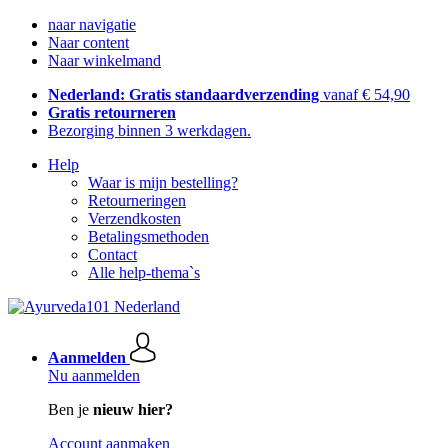
naar navigatie
Naar content
Naar winkelmand
Nederland: Gratis standaardverzending
vanaf € 54,90
Gratis retourneren
Bezorging binnen 3 werkdagen.
Help
Waar is mijn bestelling?
Retourneringen
Verzendkosten
Betalingsmethoden
Contact
Alle help-thema`s
Aanmelden
Nu aanmelden
Ben je
nieuw hier?
Account aanmaken