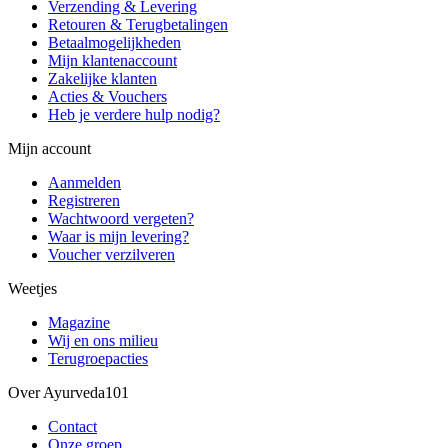
Verzending & Levering
Retouren & Terugbetalingen
Betaalmogelijkheden
Mijn klantenaccount
Zakelijke klanten
Acties & Vouchers
Heb je verdere hulp nodig?
Mijn account
Aanmelden
Registreren
Wachtwoord vergeten?
Waar is mijn levering?
Voucher verzilveren
Weetjes
Magazine
Wij en ons milieu
Terugroepacties
Over Ayurveda101
Contact
Onze groep