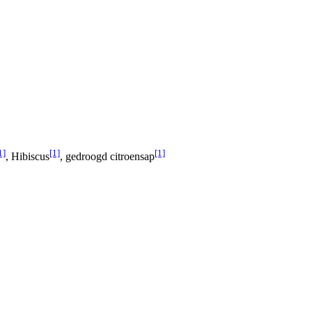
1]
[1]
[1]
, Hibiscus
, gedroogd citroensap