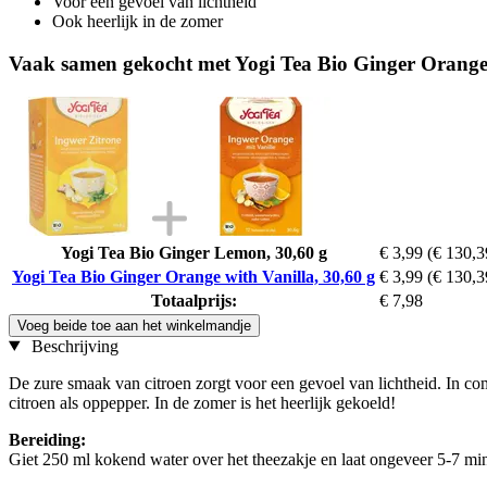
Voor een gevoel van lichtheid
Ook heerlijk in de zomer
Vaak samen gekocht met Yogi Tea Bio Ginger Orange 
Yogi Tea Bio Ginger Lemon, 30,60 g
€ 3,99
(€ 130,3
Yogi Tea Bio Ginger Orange with Vanilla, 30,60 g
€ 3,99
(€ 130,3
Totaalprijs:
€ 7,98
Voeg beide toe aan het winkelmandje
Beschrijving
De zure smaak van citroen zorgt voor een gevoel van lichtheid. In com
citroen als oppepper. In de zomer is het heerlijk gekoeld!
Bereiding:
Giet 250 ml kokend water over het theezakje en laat ongeveer 5-7 min