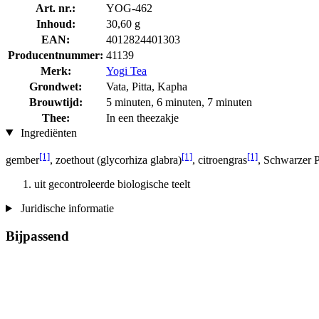
Art. nr.:
YOG-462
Inhoud:
30,60 g
EAN:
4012824401303
Producentnummer:
41139
Merk:
Yogi Tea
Grondwet:
Vata, Pitta, Kapha
Brouwtijd:
5 minuten, 6 minuten, 7 minuten
Thee:
In een theezakje
Ingrediënten
[1]
[1]
[1]
gember
, zoethout (glycorhiza glabra)
, citroengras
, Schwarzer P
uit gecontroleerde biologische teelt
Juridische informatie
Bijpassend