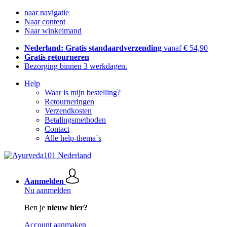
naar navigatie
Naar content
Naar winkelmand
Nederland: Gratis standaardverzending
vanaf € 54,90
Gratis retourneren
Bezorging binnen 3 werkdagen.
Help
Waar is mijn bestelling?
Retourneringen
Verzendkosten
Betalingsmethoden
Contact
Alle help-thema`s
Aanmelden
Nu aanmelden
Ben je
nieuw hier?
Account aanmaken