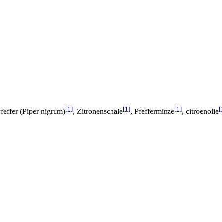
[1]
[1]
[1]
[
feffer (Piper nigrum)
, Zitronenschale
, Pfefferminze
, citroenolie