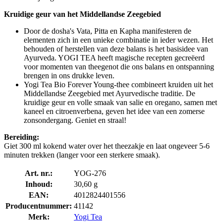
Kruidige geur van het Middellandse Zeegebied
Door de dosha's Vata, Pitta en Kapha manifesteren de
elementen zich in een unieke combinatie in ieder wezen. Het
behouden of herstellen van deze balans is het basisidee van
Ayurveda. YOGI TEA heeft magische recepten gecreëerd
voor momenten van theegenot die ons balans en ontspanning
brengen in ons drukke leven.
Yogi Tea Bio Forever Young-thee combineert kruiden uit het
Middellandse Zeegebied met Ayurvedische traditie. De
kruidige geur en volle smaak van salie en oregano, samen met
kaneel en citroenverbena, geven het idee van een zomerse
zonsondergang. Geniet en straal!
Bereiding:
Giet 300 ml kokend water over het theezakje en laat ongeveer 5-6
minuten trekken (langer voor een sterkere smaak).
Art. nr.:
YOG-276
Inhoud:
30,60 g
EAN:
4012824401556
Producentnummer:
41142
Merk:
Yogi Tea