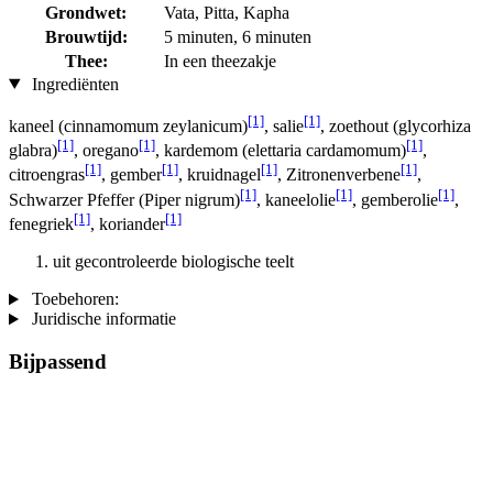
Grondwet:
Vata, Pitta, Kapha
Brouwtijd:
5 minuten, 6 minuten
Thee:
In een theezakje
Ingrediënten
[1]
[1]
kaneel (cinnamomum zeylanicum)
, salie
, zoethout (glycorhiza
[1]
[1]
[1]
glabra)
, oregano
, kardemom (elettaria cardamomum)
,
[1]
[1]
[1]
[1]
citroengras
, gember
, kruidnagel
, Zitronenverbene
,
[1]
[1]
[1]
Schwarzer Pfeffer (Piper nigrum)
, kaneelolie
, gemberolie
,
[1]
[1]
fenegriek
, koriander
uit gecontroleerde biologische teelt
Toebehoren:
Juridische informatie
Bijpassend