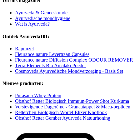
Uit ons magazine:
Ayurveda & Geneeskunde
Ayurvedische mondhygiëne
Wat is Ayurveda?
Ontdek Ayurveda101:
Rapunzel
Fleurance nature Levertraan Capsules
Fleurance nature Diffusion Complex ODOUR REMOVER
Terra Elements Bio Amalaki Poeder
Cosmoveda Ayurvedische Mondverzorging - Basis Set
Nieuwe producten:
Purasana Whey Protein
Obsthof Retter Biologisch Immuun-Power Shot Kurkuma
Verstevigende Dagcrème - Granaatappel & Maca-peptiden
Retterchen Biologisch Wortel-Elixer Knoflook
Obsthof Retter Gember Ayurveda Natuurhoning