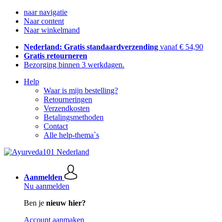
naar navigatie
Naar content
Naar winkelmand
Nederland: Gratis standaardverzending
vanaf € 54,90
Gratis retourneren
Bezorging binnen 3 werkdagen.
Help
Waar is mijn bestelling?
Retourneringen
Verzendkosten
Betalingsmethoden
Contact
Alle help-thema`s
Aanmelden
Nu aanmelden
Ben je
nieuw hier?
Account aanmaken