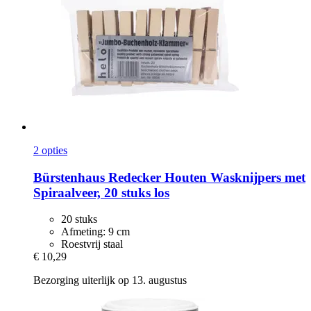
2 opties
Bürstenhaus Redecker
Houten Wasknijpers met
Spiraalveer, 20 stuks los
20 stuks
Afmeting: 9 cm
Roestvrij staal
€ 10,29
Bezorging uiterlijk op 13. augustus