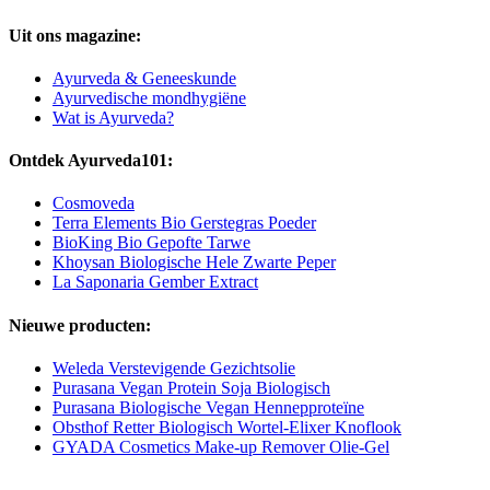
Uit ons magazine:
Ayurveda & Geneeskunde
Ayurvedische mondhygiëne
Wat is Ayurveda?
Ontdek Ayurveda101:
Cosmoveda
Terra Elements Bio Gerstegras Poeder
BioKing Bio Gepofte Tarwe
Khoysan Biologische Hele Zwarte Peper
La Saponaria Gember Extract
Nieuwe producten:
Weleda Verstevigende Gezichtsolie
Purasana Vegan Protein Soja Biologisch
Purasana Biologische Vegan Hennepproteïne
Obsthof Retter Biologisch Wortel-Elixer Knoflook
GYADA Cosmetics Make-up Remover Olie-Gel