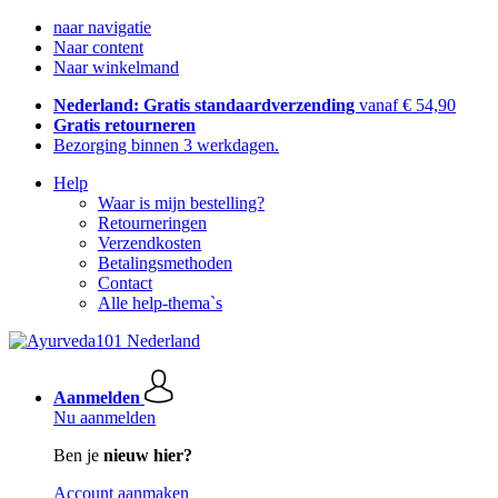
naar navigatie
Naar content
Naar winkelmand
Nederland: Gratis standaardverzending
vanaf € 54,90
Gratis retourneren
Bezorging binnen 3 werkdagen.
Help
Waar is mijn bestelling?
Retourneringen
Verzendkosten
Betalingsmethoden
Contact
Alle help-thema`s
Aanmelden
Nu aanmelden
Ben je
nieuw hier?
Account aanmaken