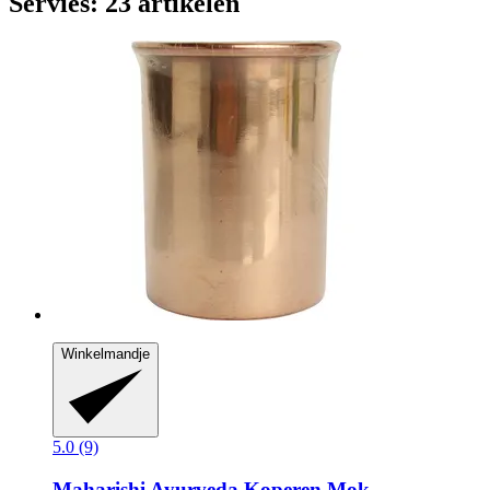
Servies: 23 artikelen
Winkelmandje
5.0 (9)
Maharishi Ayurveda
Koperen Mok