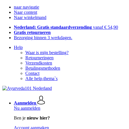
naar navigatie
Naar content
Naar winkelmand
Nederland: Gratis standaardverzending
vanaf € 54,90
Gratis retourneren
Bezorging binnen 3 werkdagen.
Help
Waar is mijn bestelling?
Retourneringen
Verzendkosten
Betalingsmethoden
Contact
Alle help-thema`s
Aanmelden
Nu aanmelden
Ben je
nieuw hier?
Account aanmaken