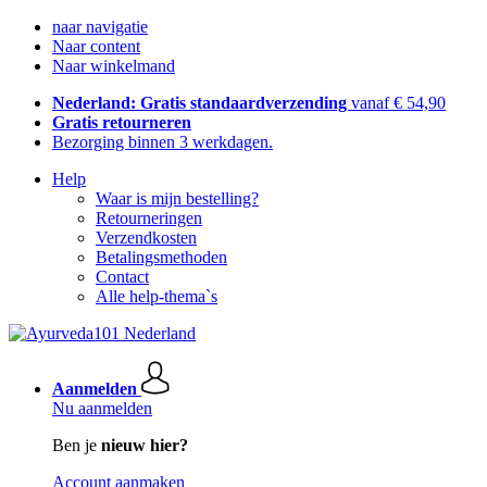
naar navigatie
Naar content
Naar winkelmand
Nederland: Gratis standaardverzending
vanaf € 54,90
Gratis retourneren
Bezorging binnen 3 werkdagen.
Help
Waar is mijn bestelling?
Retourneringen
Verzendkosten
Betalingsmethoden
Contact
Alle help-thema`s
Aanmelden
Nu aanmelden
Ben je
nieuw hier?
Account aanmaken