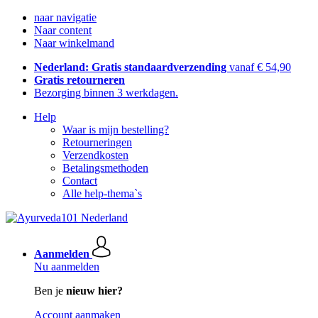
naar navigatie
Naar content
Naar winkelmand
Nederland: Gratis standaardverzending
vanaf € 54,90
Gratis retourneren
Bezorging binnen 3 werkdagen.
Help
Waar is mijn bestelling?
Retourneringen
Verzendkosten
Betalingsmethoden
Contact
Alle help-thema`s
Aanmelden
Nu aanmelden
Ben je
nieuw hier?
Account aanmaken