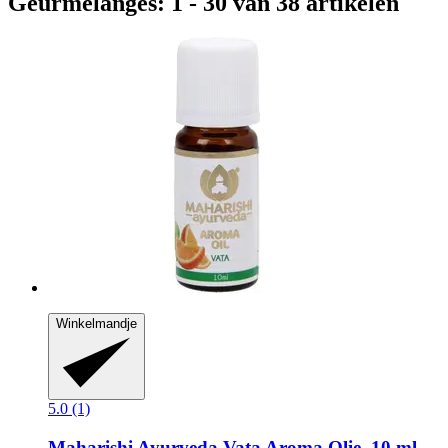
Geurmelanges: 1 - 30 van 38 artikelen
Winkelmandje
5.0 (1)
Maharishi Ayurveda
Vata Aroma Olie, 10 ml