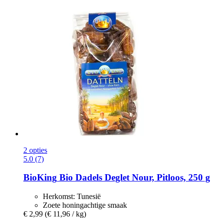
2 opties
5.0 (7)
BioKing
Bio Dadels Deglet Nour, Pitloos, 250 g
Herkomst: Tunesië
Zoete honingachtige smaak
€ 2,99
(€ 11,96 / kg)