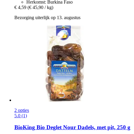
Herkomst: Burkina Faso
€ 4,59
(€ 45,90 / kg)
Bezorging uiterlijk op 13. augustus
2 opties
5.0 (1)
BioKing
Bio Deglet Nour Dadels, met pit, 250 g