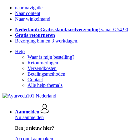
naar navigatie
Naar content
Naar winkelmand
Nederland: Gratis standaardverzending
vanaf € 54,90
Gratis retourneren
Bezorging binnen 3 werkdagen.
Help
Waar is mijn bestelling?
Retourneringen
Verzendkosten
Betalingsmethoden
Contact
Alle help-thema`s
Aanmelden
Nu aanmelden
Ben je
nieuw hier?
Account aanmaken