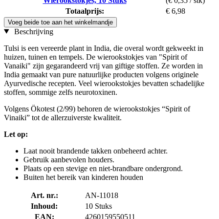
Wierookstokjes, 10 Stuks
(€ 0,35 / stk)
Totaalprijs:
€ 6,98
Voeg beide toe aan het winkelmandje
Beschrijving
Tulsi is een vereerde plant in India, die overal wordt gekweekt in
huizen, tuinen en tempels. De wierookstokjes van "Spirit of
Vanaiki" zijn gegarandeerd vrij van giftige stoffen. Ze worden in
India gemaakt van pure natuurlijke producten volgens originele
Ayurvedische recepten. Veel wierookstokjes bevatten schadelijke
stoffen, sommige zelfs neurotoxinen.
Volgens Ökotest (2/99) behoren de wierookstokjes “Spirit of
Vinaiki” tot de allerzuiverste kwaliteit.
Let op:
Laat nooit brandende takken onbeheerd achter.
Gebruik aanbevolen houders.
Plaats op een stevige en niet-brandbare ondergrond.
Buiten het bereik van kinderen houden
Art. nr.:
AN-11018
Inhoud:
10 Stuks
EAN:
4260159550511