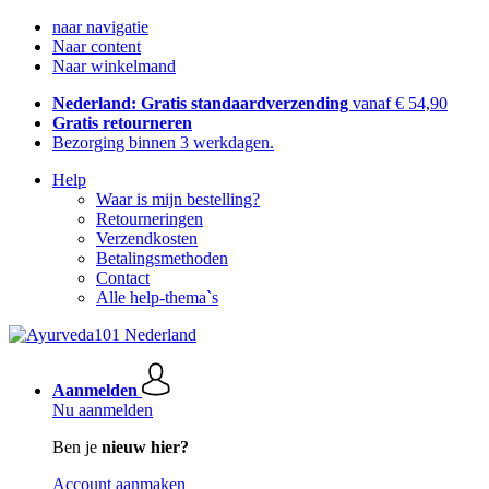
naar navigatie
Naar content
Naar winkelmand
Nederland: Gratis standaardverzending
vanaf € 54,90
Gratis retourneren
Bezorging binnen 3 werkdagen.
Help
Waar is mijn bestelling?
Retourneringen
Verzendkosten
Betalingsmethoden
Contact
Alle help-thema`s
Aanmelden
Nu aanmelden
Ben je
nieuw hier?
Account aanmaken