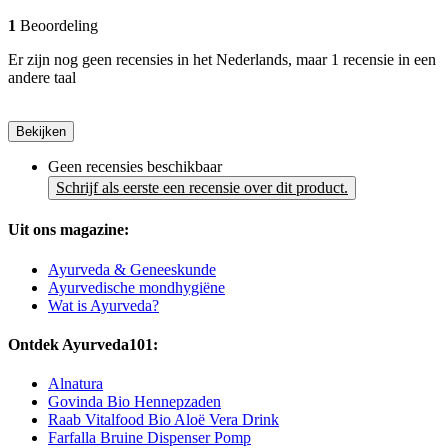
1
Beoordeling
Er zijn nog geen recensies in het Nederlands, maar 1 recensie in een
andere taal
Bekijken
Geen recensies beschikbaar
Schrijf als eerste een recensie over dit product.
Uit ons magazine:
Ayurveda & Geneeskunde
Ayurvedische mondhygiëne
Wat is Ayurveda?
Ontdek Ayurveda101:
Alnatura
Govinda Bio Hennepzaden
Raab Vitalfood Bio Aloë Vera Drink
Farfalla Bruine Dispenser Pomp