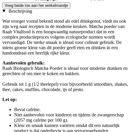
Voeg beide toe aan het winkelmandje
Beschrijving
Wat vroeger vooral bekend stond als edel drinkgenot, vindt nu ook
zijn weg naar recepten in de moderne keuken. Matcha poeder van
Raab Vitalfood is een hoogwaardig natuurproduct dat in een
complex productieproces volgens ecologische normen wordt
vervaardigd. De sterke smaak is ideaal voor culinair gebruik. De
intens groene kleur van dit poeder geeft eten en drinken in een
handomdraai een heerlijk rijke kleur.
Aanbevolen gebruik:
Raab Biologisch Matcha Poeder is ideaal voor moderne dranken en
gerechten of om mee te koken en bakken.
Gebruik tot 1 g (1/2 theelepel) voor bijvoorbeeld smoothies, shakes,
thee, cakes, muffins, chocolade, ijs of pesto.
Let op:
Bevat cafeïne.
Niet aanbevolen voor kinderen en tijdens de zwangerschap
(2057 mg cafeïne per 100 g).
Kleur en smaak kunnen variëren omdat dit een natuurlijk
product is dat onderhevig is aan seizoensgebonden