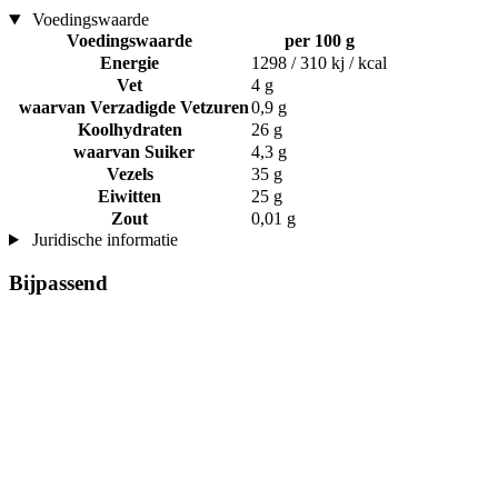
Voedingswaarde
Voedingswaarde
per 100 g
Energie
1298 / 310 kj / kcal
Vet
4 g
waarvan Verzadigde Vetzuren
0,9 g
Koolhydraten
26 g
waarvan Suiker
4,3 g
Vezels
35 g
Eiwitten
25 g
Zout
0,01 g
Juridische informatie
Bijpassend