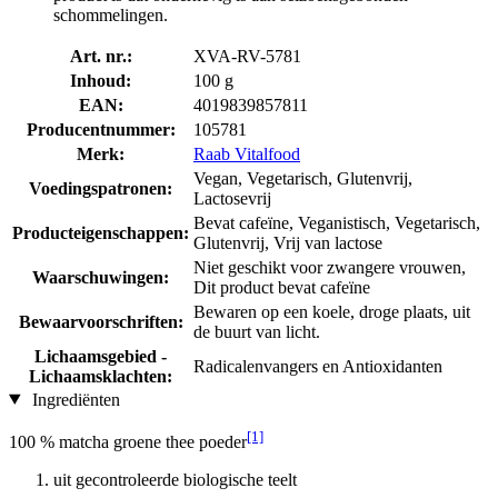
schommelingen.
Art. nr.:
XVA-RV-5781
Inhoud:
100 g
EAN:
4019839857811
Producentnummer:
105781
Merk:
Raab Vitalfood
Vegan, Vegetarisch, Glutenvrij,
Voedingspatronen:
Lactosevrij
Bevat cafeïne, Veganistisch, Vegetarisch,
Producteigenschappen:
Glutenvrij, Vrij van lactose
Niet geschikt voor zwangere vrouwen,
Waarschuwingen:
Dit product bevat cafeïne
Bewaren op een koele, droge plaats, uit
Bewaarvoorschriften:
de buurt van licht.
Lichaamsgebied -
Radicalenvangers en Antioxidanten
Lichaamsklachten:
Ingrediënten
[1]
100 % matcha groene thee poeder
uit gecontroleerde biologische teelt