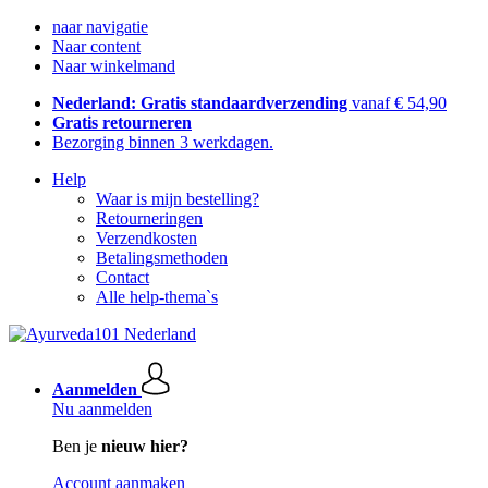
naar navigatie
Naar content
Naar winkelmand
Nederland: Gratis standaardverzending
vanaf € 54,90
Gratis retourneren
Bezorging binnen 3 werkdagen.
Help
Waar is mijn bestelling?
Retourneringen
Verzendkosten
Betalingsmethoden
Contact
Alle help-thema`s
Aanmelden
Nu aanmelden
Ben je
nieuw hier?
Account aanmaken