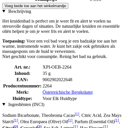
Voeg beide toe aan het winkelmandje
Beschrijving
Het kruidenbad is perfect om je weer fit en alert te voelen na
stressvolle dagen of situaties. De natuurlijke kruiden en essentiële
oliën helpen je om je weer fris en alert te voelen.
Toepassing:
Voor een vol bad voeg je een badzakje toe aan het
warme, instromende water. Je kunt het zakje ook gebruiken als
massagespons om de huid te verwennen.
Niet geschikt voor consumptie. Reinig het bad na gebruik.
Art. nr.:
XPI-OEB-2264
Inhoud:
35 g
EAN:
9002902022648
Producentnummer:
2264
Merk:
Österreichische Bergkräuter
Huidtype:
Voor Elk Huidtype
Ingrediënten (INCI)
[1]
Sodium Bicarbonate, Theobroma Cacao
, Citric Acid, Zea Mays
[1]
[1]
[1]
Starch
, Olea Europaea (Olive) Oil
, Parfum (Essential Oil)
,
[2]
[2]
[1]
[1]