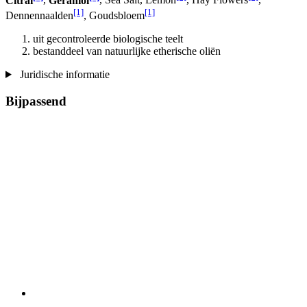
Citral
,
Geraniol
, Sea Salt, Lemon
, Hay Flowers
,
[1]
[1]
Dennennaalden
, Goudsbloem
uit gecontroleerde biologische teelt
bestanddeel van natuurlijke etherische oliën
Juridische informatie
Bijpassend