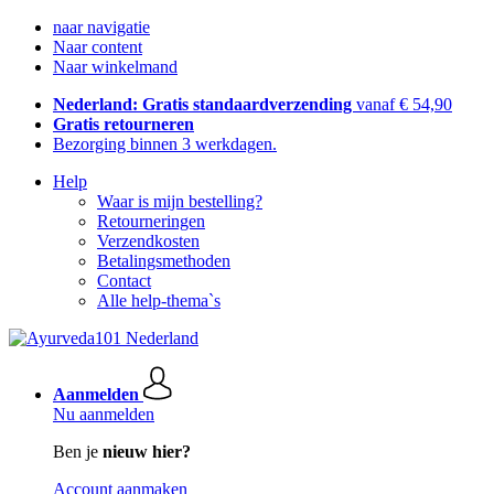
naar navigatie
Naar content
Naar winkelmand
Nederland: Gratis standaardverzending
vanaf € 54,90
Gratis retourneren
Bezorging binnen 3 werkdagen.
Help
Waar is mijn bestelling?
Retourneringen
Verzendkosten
Betalingsmethoden
Contact
Alle help-thema`s
Aanmelden
Nu aanmelden
Ben je
nieuw hier?
Account aanmaken