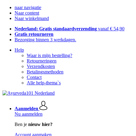
naar navigatie
Naar content
Naar winkelmand
Nederland: Gratis standaardverzending
vanaf € 54,90
Gratis retourneren
Bezorging binnen 3 werkdagen.
Help
Waar is mijn bestelling?
Retourneringen
Verzendkosten
Betalingsmethoden
Contact
Alle help-thema`s
Aanmelden
Nu aanmelden
Ben je
nieuw hier?
Account aanmaken