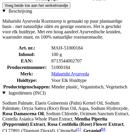
Voeg beide toe aan het winkelmandje
Beschrijving
Maharishi Ayurveda Rozenzeep is gemaakt op puur plantaardige
basis - met natuurlijke oliën en geurige essences. Het is geschikt
voor elk huidtype. Met een hoog aandeel Ayurvedische kruiden,
waaronder munt, en 100% natuurlijke rozenaromaolie.
Art. nr.:
MAH-51000184
Inhoud:
100 g
EAN:
8713544002707
Producentnummer:
51000184
Merk:
Maharishi Ayurveda
Huidtype:
Voor Elk Huidtype
Producteigenschappen:
Minder plastic, Veganistisch, Vegetarisch
Ingrediënten (INCI)
Sodium Palmate, Elaeis Guineensis (Palm) Kernel Oil, Sodium
Palmitate, Oryza Sativa (Rice) Bran Oil, Aqua, Sodium Hydroxyde,
Rosa Damascena Oil
, Sodium Chloride, Ocimum Sanctum Extract,
Centella Asiatica Whole Plant Extract,
Mentha Piperita
(Peppermint) Extract
,
Rosa Centifolia (Rose) Flower Extract
,
[1]
[1]
CI 77891 (Titanium Dioxid), Citronellal
,
Geraniol
,