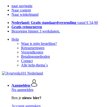
naar navigatie
Naar content
Naar winkelmand
Nederland: Gratis standaardverzending
vanaf € 54,90
Gratis retourneren
Bezorging binnen 3 werkdagen.
Help
Waar is mijn bestelling?
Retourneringen
Verzendkosten
Betalingsmethoden
Contact
Alle help-thema`s
Aanmelden
Nu aanmelden
Ben je
nieuw hier?
Account aanmaken