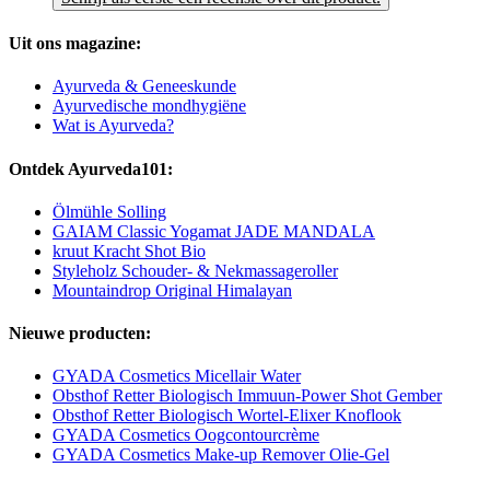
Uit ons magazine:
Ayurveda & Geneeskunde
Ayurvedische mondhygiëne
Wat is Ayurveda?
Ontdek Ayurveda101:
Ölmühle Solling
GAIAM Classic Yogamat JADE MANDALA
kruut Kracht Shot Bio
Styleholz Schouder- & Nekmassageroller
Mountaindrop Original Himalayan
Nieuwe producten:
GYADA Cosmetics Micellair Water
Obsthof Retter Biologisch Immuun-Power Shot Gember
Obsthof Retter Biologisch Wortel-Elixer Knoflook
GYADA Cosmetics Oogcontourcrème
GYADA Cosmetics Make-up Remover Olie-Gel