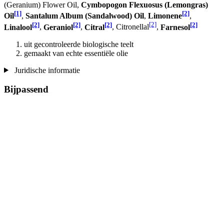
(Geranium) Flower Oil,
Cymbopogon Flexuosus (Lemongras)
[1]
[2]
Oil
,
Santalum Album (Sandalwood) Oil
,
Limonene
,
[2]
[2]
[2]
[2]
[2]
Linalool
,
Geraniol
,
Citral
, Citronellal
,
Farnesol
uit gecontroleerde biologische teelt
gemaakt van echte essentiële olie
Juridische informatie
Bijpassend