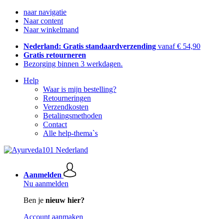
naar navigatie
Naar content
Naar winkelmand
Nederland: Gratis standaardverzending
vanaf € 54,90
Gratis retourneren
Bezorging binnen 3 werkdagen.
Help
Waar is mijn bestelling?
Retourneringen
Verzendkosten
Betalingsmethoden
Contact
Alle help-thema`s
Aanmelden
Nu aanmelden
Ben je
nieuw hier?
Account aanmaken