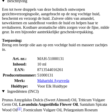
Beschrijving
Een tot twee druppels van deze holistisch ontworpen
gezichtsverzorgingsolie, aangebracht op de nog vochtige huid,
beschermt en verzorgt de huid. Zuivere oliën van amandel,
tarwekiemen en sandelhout voeden de huid en helpen haar te
revitaliseren. Kostbare aromatische oliën zorgen voor de fijne, milde
geur. In een bijzonder aantrekkelijke geschenkverpakking.
Toepassing:
Breng een beetje olie aan op een vochtige huid en masseer zachtjes
in.
Art. nr.:
MAH-51000131
Inhoud:
10 ml
EAN:
8713544016261
Producentnummer:
51000131
Merk:
Maharishi Ayurveda
Huidtype:
Voor Elk Huidtype
Ingrediënten (INCI)
Prunus Amygdalus Dulcis (Sweet Almond) Oil, Triticum Vulgare
Germ Oil,
Lavandula Angustifolia Flower Oil
, Santalum Spicata
[1]
Wood Oil
, Foeniculum Vulgare Oil, Pelargonium Roseum