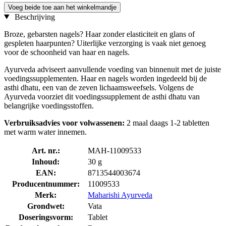
Voeg beide toe aan het winkelmandje
Beschrijving
Broze, gebarsten nagels? Haar zonder elasticiteit en glans of
gespleten haarpunten? Uiterlijke verzorging is vaak niet genoeg
voor de schoonheid van haar en nagels.
Ayurveda adviseert aanvullende voeding van binnenuit met de juiste
voedingssupplementen. Haar en nagels worden ingedeeld bij de
asthi dhatu, een van de zeven lichaamsweefsels. Volgens de
Ayurveda voorziet dit voedingssupplement de asthi dhatu van
belangrijke voedingsstoffen.
Verbruiksadvies voor volwassenen:
2 maal daags 1-2 tabletten
met warm water innemen.
Art. nr.:
MAH-11009533
Inhoud:
30 g
EAN:
8713544003674
Producentnummer:
11009533
Merk:
Maharishi Ayurveda
Grondwet:
Vata
Doseringsvorm:
Tablet