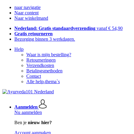
naar navigatie
Naar content
Naar winkelmand
Nederland: Gratis standaardverzending
vanaf € 54,90
Gratis retourneren
Bezorging binnen 3 werkdagen.
Help
Waar is mijn bestelling?
Retourneringen
Verzendkosten
Betalingsmethoden
Contact
Alle help-thema`s
Aanmelden
Nu aanmelden
Ben je
nieuw hier?
Account aanmaken