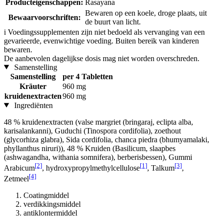
Producteigenschappen:
Rasayana
Bewaren op een koele, droge plaats, uit
Bewaarvoorschriften:
de buurt van licht.
i
Voedingssupplementen zijn niet bedoeld als vervanging van een
gevarieerde, evenwichtige voeding. Buiten bereik van kinderen
bewaren.
De aanbevolen dagelijkse dosis mag niet worden overschreden.
Samenstelling
Samenstelling
per 4 Tabletten
Kräuter
960 mg
kruidenextracten
960 mg
Ingrediënten
48 % kruidenextracten (valse margriet (bringaraj, eclipta alba,
karisalankanni), Guduchi (Tinospora cordifolia), zoethout
(glycorhiza glabra), Sida cordifolia, chanca piedra (bhumyamalaki,
phyllanthus niruri)), 48 % Kruiden (Basilicum, slaapbes
(ashwagandha, withania somnifera), berberisbessen), Gummi
[2]
[1]
[3]
Arabicum
, hydroxypropylmethylcellulose
, Talkum
,
[4]
Zetmeel
Coatingmiddel
verdikkingsmiddel
antiklontermiddel