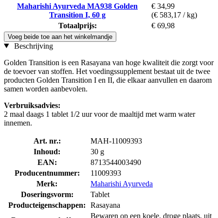
Maharishi Ayurveda MA938 Golden
€ 34,99
Transition I, 60 g
(€ 583,17 / kg)
Totaalprijs:
€ 69,98
Voeg beide toe aan het winkelmandje
Beschrijving
Golden Transition is een Rasayana van hoge kwaliteit die zorgt voor
de toevoer van stoffen. Het voedingssupplement bestaat uit de twee
producten Golden Transition I en II, die elkaar aanvullen en daarom
samen worden aanbevolen.
Verbruiksadvies:
2 maal daags 1 tablet 1/2 uur voor de maaltijd met warm water
innemen.
Art. nr.:
MAH-11009393
Inhoud:
30 g
EAN:
8713544003490
Producentnummer:
11009393
Merk:
Maharishi Ayurveda
Doseringsvorm:
Tablet
Producteigenschappen:
Rasayana
Bewaren op een koele, droge plaats, uit