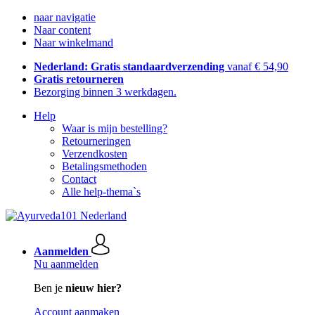
naar navigatie
Naar content
Naar winkelmand
Nederland: Gratis standaardverzending
vanaf € 54,90
Gratis retourneren
Bezorging binnen 3 werkdagen.
Help
Waar is mijn bestelling?
Retourneringen
Verzendkosten
Betalingsmethoden
Contact
Alle help-thema`s
Aanmelden
Nu aanmelden
Ben je
nieuw hier?
Account aanmaken