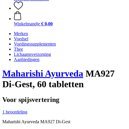
Winkelmandje
€ 0,00
Merken
Voedsel
Voedingssupplementen
Thee
Lichaamsverzorging
Aanbiedingen
Maharishi Ayurveda
MA927
Di-Gest, 60 tabletten
Voor spijsvertering
1 beoordeling
Maharishi Ayurveda MA927 Di-Gest