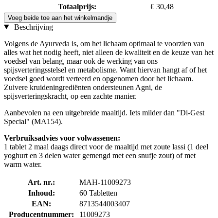
Totaalprijs:
€ 30,48
Voeg beide toe aan het winkelmandje
Beschrijving
Volgens de Ayurveda is, om het lichaam optimaal te voorzien van
alles wat het nodig heeft, niet alleen de kwaliteit en de keuze van het
voedsel van belang, maar ook de werking van ons
spijsverteringsstelsel en metabolisme. Want hiervan hangt af of het
voedsel goed wordt verteerd en opgenomen door het lichaam.
Zuivere kruideningrediënten ondersteunen Agni, de
spijsverteringskracht, op een zachte manier.
Aanbevolen na een uitgebreide maaltijd. Iets milder dan "Di-Gest
Special" (MA154).
Verbruiksadvies voor volwassenen:
1 tablet 2 maal daags direct voor de maaltijd met zoute lassi (1 deel
yoghurt en 3 delen water gemengd met een snufje zout) of met
warm water.
Art. nr.:
MAH-11009273
Inhoud:
60 Tabletten
EAN:
8713544003407
Producentnummer:
11009273