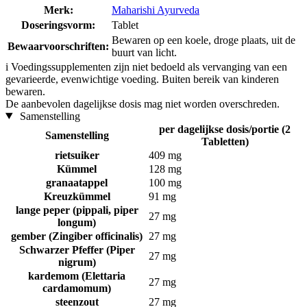
Merk:
Maharishi Ayurveda
Doseringsvorm:
Tablet
Bewaren op een koele, droge plaats, uit de
Bewaarvoorschriften:
buurt van licht.
i
Voedingssupplementen zijn niet bedoeld als vervanging van een
gevarieerde, evenwichtige voeding. Buiten bereik van kinderen
bewaren.
De aanbevolen dagelijkse dosis mag niet worden overschreden.
Samenstelling
per dagelijkse dosis/portie (2
Samenstelling
Tabletten)
rietsuiker
409 mg
Kümmel
128 mg
granaatappel
100 mg
Kreuzkümmel
91 mg
lange peper (pippali, piper
27 mg
longum)
gember (Zingiber officinalis)
27 mg
Schwarzer Pfeffer (Piper
27 mg
nigrum)
kardemom (Elettaria
27 mg
cardamomum)
steenzout
27 mg