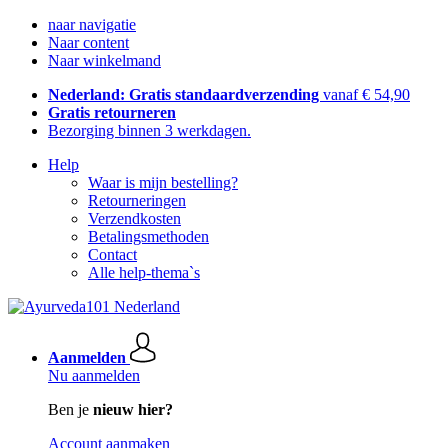
naar navigatie
Naar content
Naar winkelmand
Nederland: Gratis standaardverzending
vanaf € 54,90
Gratis retourneren
Bezorging binnen 3 werkdagen.
Help
Waar is mijn bestelling?
Retourneringen
Verzendkosten
Betalingsmethoden
Contact
Alle help-thema`s
Aanmelden
Nu aanmelden
Ben je
nieuw hier?
Account aanmaken