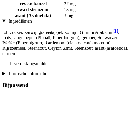
ceylon kaneel
27 mg
zwart steenzout
18 mg
asant (Asafoetida)
3 mg
Ingrediënten
[1]
rohrzucker, karwij, granaatappel, komijn, Gummi Arabicum
,
maïs, lange peper (Pippali, Piper longum), gember, Schwarzer
Pfeffer (Piper nigrum), kardemom (elettaria cardamomum),
Rijstzetmeel, Steenzout, Ceylon-Zimt, Steenzout, asant (asafoetida),
citroen
verdikkingsmiddel
Juridische informatie
Bijpassend