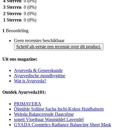
4 Sterren
0
(0%)
3 Sterren
0
(0%)
2 Sterren
0
(0%)
1 Sterren
0
(0%)
1
Beoordeling
Geen recensies beschikbaar
Schrijf als eerste een recensie over dit product.
Uit ons magazine:
Ayurveda & Geneeskunde
Ayurvedische mondhygiëne
Wat is Ayurveda?
Ontdek Ayurveda101:
PRIMAVERA
Ölmühle Solling Sacha Inchi-Kokos Huidbalsem
Weleda Balancerende Dagcrème
sonett Vloeibaar Wasmiddel Lavendel
GYADA Cosmetics Radiance Balancing Sheet Mask