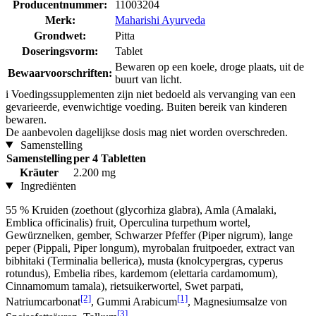
Producentnummer:
11003204
Merk:
Maharishi Ayurveda
Grondwet:
Pitta
Doseringsvorm:
Tablet
Bewaren op een koele, droge plaats, uit de
Bewaarvoorschriften:
buurt van licht.
i
Voedingssupplementen zijn niet bedoeld als vervanging van een
gevarieerde, evenwichtige voeding. Buiten bereik van kinderen
bewaren.
De aanbevolen dagelijkse dosis mag niet worden overschreden.
Samenstelling
Samenstelling
per 4 Tabletten
Kräuter
2.200 mg
Ingrediënten
55 % Kruiden (zoethout (glycorhiza glabra), Amla (Amalaki,
Emblica officinalis) fruit, Operculina turpethum wortel,
Gewürznelken, gember, Schwarzer Pfeffer (Piper nigrum), lange
peper (Pippali, Piper longum), myrobalan fruitpoeder, extract van
bibhitaki (Terminalia bellerica), musta (knolcypergras, cyperus
rotundus), Embelia ribes, kardemom (elettaria cardamomum),
Cinnamomum tamala), rietsuikerwortel, Swet parpati,
[2]
[1]
Natriumcarbonat
, Gummi Arabicum
, Magnesiumsalze von
[3]