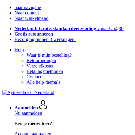
naar navigatie
Naar content
Naar winkelmand
Nederland: Gratis standaardverzending
vanaf € 54,90
Gratis retourneren
Bezorging binnen 3 werkdagen.
Help
Waar is mijn bestelling?
Retourneringen
Verzendkosten
Betalingsmethoden
Contact
Alle help-thema`s
Aanmelden
Nu aanmelden
Ben je
nieuw hier?
Account aanmaken