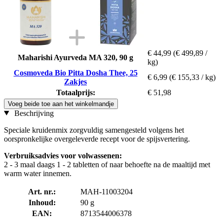
€ 44,99
(€ 499,89 /
Maharishi Ayurveda MA 320, 90 g
kg)
Cosmoveda Bio Pitta Dosha Thee, 25
€ 6,99
(€ 155,33 / kg)
Zakjes
Totaalprijs:
€ 51,98
Voeg beide toe aan het winkelmandje
Beschrijving
Speciale kruidenmix zorgvuldig samengesteld volgens het
oorspronkelijke overgeleverde recept voor de spijsvertering.
Verbruiksadvies voor volwassenen:
2 - 3 maal daags 1 - 2 tabletten of naar behoefte na de maaltijd met
warm water innemen.
Art. nr.:
MAH-11003204
Inhoud:
90 g
EAN:
8713544006378