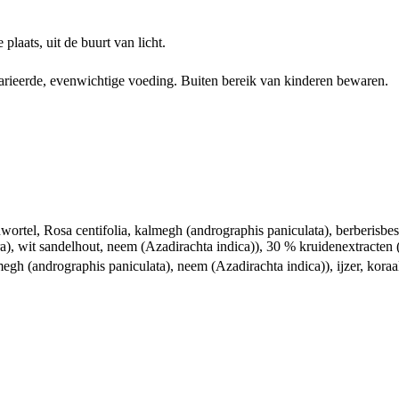
laats, uit de buurt van licht.
arieerde, evenwichtige voeding. Buiten bereik van kinderen bewaren.
wortel, Rosa centifolia, kalmegh (andrographis paniculata), berberisbe
, wit sandelhout, neem (Azadirachta indica)), 30 % kruidenextracten (G
lmegh (andrographis paniculata), neem (Azadirachta indica)), ijzer, ko