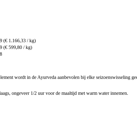
99
(€ 1.166,33 / kg)
99
(€ 599,80 / kg)
98
lement wordt in de Ayurveda aanbevolen bij elke seizoenswisseling g
 daags, ongeveer 1/2 uur voor de maaltijd met warm water innemen.