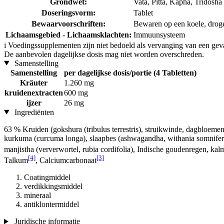
Grondwet:
Vata, Pitta, Kapha, Tridosha
Doseringsvorm:
Tablet
Bewaarvoorschriften:
Bewaren op een koele, droge p
Lichaamsgebied - Lichaamsklachten:
Immuunsysteem
i
Voedingssupplementen zijn niet bedoeld als vervanging van een gev
De aanbevolen dagelijkse dosis mag niet worden overschreden.
Samenstelling
Samenstelling
per dagelijkse dosis/portie (4 Tabletten)
Kräuter
1.260 mg
kruidenextracten
600 mg
ijzer
26 mg
Ingrediënten
63 % Kruiden (gokshura (tribulus terrestris), struikwinde, dagbloemen
kurkuma (curcuma longa), slaapbes (ashwagandha, withania somnifera)
manjistha (ververwortel, rubia cordifolia), Indische goudenregen, ka
[4]
[3]
Talkum
, Calciumcarbonaat
Coatingmiddel
verdikkingsmiddel
mineraal
antiklontermiddel
Juridische informatie