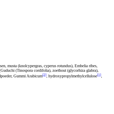
ssen, musta (knolcypergras, cyperus rotundus), Embelia ribes,
uduchi (Tinospora cordifolia), zoethout (glycorhiza glabra),
[2]
[1]
raalpoeder, Gummi Arabicum
, hydroxypropylmethylcellulose
,