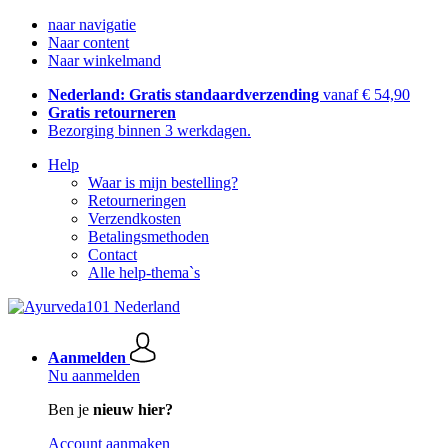
naar navigatie
Naar content
Naar winkelmand
Nederland: Gratis standaardverzending
vanaf € 54,90
Gratis retourneren
Bezorging binnen 3 werkdagen.
Help
Waar is mijn bestelling?
Retourneringen
Verzendkosten
Betalingsmethoden
Contact
Alle help-thema`s
Aanmelden
Nu aanmelden
Ben je
nieuw hier?
Account aanmaken