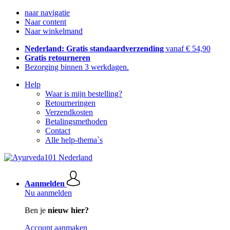
naar navigatie
Naar content
Naar winkelmand
Nederland: Gratis standaardverzending
vanaf € 54,90
Gratis retourneren
Bezorging binnen 3 werkdagen.
Help
Waar is mijn bestelling?
Retourneringen
Verzendkosten
Betalingsmethoden
Contact
Alle help-thema`s
Aanmelden
Nu aanmelden
Ben je
nieuw hier?
Account aanmaken