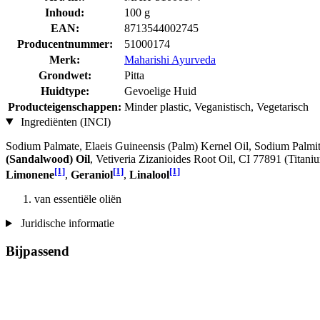
Inhoud:
100 g
EAN:
8713544002745
Producentnummer:
51000174
Merk:
Maharishi Ayurveda
Grondwet:
Pitta
Huidtype:
Gevoelige Huid
Producteigenschappen:
Minder plastic, Veganistisch, Vegetarisch
Ingrediënten (INCI)
Sodium Palmate, Elaeis Guineensis (Palm) Kernel Oil, Sodium Palmi
(Sandalwood) Oil
, Vetiveria Zizanioides Root Oil, CI 77891 (Titani
[1]
[1]
[1]
Limonene
,
Geraniol
,
Linalool
van essentiële oliën
Juridische informatie
Bijpassend