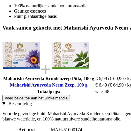
100% natuurlijke sandelhout aroma-olie
Geurige essences
Puur plantaardige basis
Vaak samen gekocht met Maharishi Ayurveda Neem Z
Maharishi Ayurveda Kruidenzeep Pitta, 100 g
€ 6,99
(€ 69,90 / k
Maharishi Ayurveda Neem Zeep, 100 g
€ 6,49
(€ 64,90 / k
Totaalprijs:
€ 13,48
Voeg beide toe aan het winkelmandje
Beschrijving
Voor de gevoelige huid. Maharishi Ayurveda Kruidenzeep Pitta is gem
blauwe waterlelie, en 100% natuurzuivere sandelhoutaroma olie.
Art. nr.:
MAH-51000174