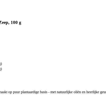
eep, 100 g
g)
g)
aakt op puur plantaardige basis - met natuurlijke oliën en heerlijke g