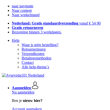
naar navigatie
Naar content
Naar winkelmand
Nederland: Gratis standaardverzending
vanaf € 54,90
Gratis retourneren
Bezorging binnen 3 werkdagen.
Help
Waar is mijn bestelling?
Retourneringen
Verzendkosten
Betalingsmethoden
Contact
Alle help-thema`s
Aanmelden
Nu aanmelden
Ben je
nieuw hier?
Account aanmaken