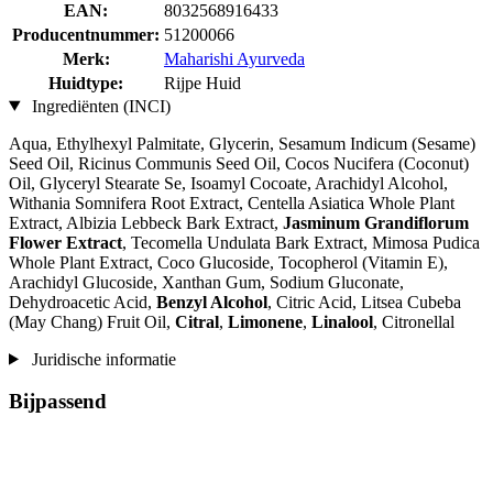
EAN:
8032568916433
Producentnummer:
51200066
Merk:
Maharishi Ayurveda
Huidtype:
Rijpe Huid
Ingrediënten (INCI)
Aqua, Ethylhexyl Palmitate, Glycerin, Sesamum Indicum (Sesame)
Seed Oil, Ricinus Communis Seed Oil, Cocos Nucifera (Coconut)
Oil, Glyceryl Stearate Se, Isoamyl Cocoate, Arachidyl Alcohol,
Withania Somnifera Root Extract, Centella Asiatica Whole Plant
Extract, Albizia Lebbeck Bark Extract,
Jasminum Grandiflorum
Flower Extract
, Tecomella Undulata Bark Extract, Mimosa Pudica
Whole Plant Extract, Coco Glucoside, Tocopherol (Vitamin E),
Arachidyl Glucoside, Xanthan Gum, Sodium Gluconate,
Dehydroacetic Acid,
Benzyl Alcohol
, Citric Acid, Litsea Cubeba
(May Chang) Fruit Oil,
Citral
,
Limonene
,
Linalool
, Citronellal
Juridische informatie
Bijpassend