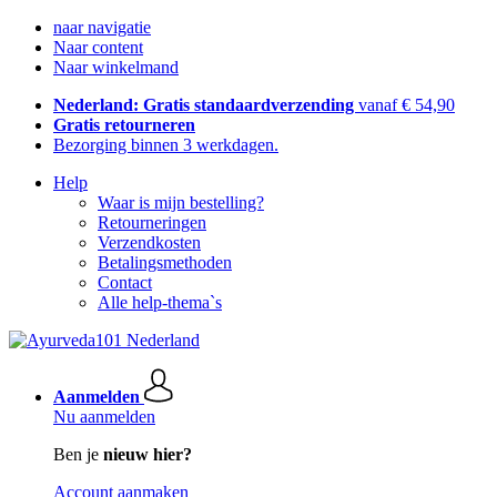
naar navigatie
Naar content
Naar winkelmand
Nederland: Gratis standaardverzending
vanaf € 54,90
Gratis retourneren
Bezorging binnen 3 werkdagen.
Help
Waar is mijn bestelling?
Retourneringen
Verzendkosten
Betalingsmethoden
Contact
Alle help-thema`s
Aanmelden
Nu aanmelden
Ben je
nieuw hier?
Account aanmaken