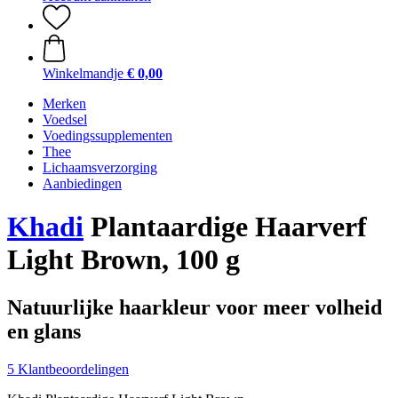
Winkelmandje
€ 0,00
Merken
Voedsel
Voedingssupplementen
Thee
Lichaamsverzorging
Aanbiedingen
Khadi
Plantaardige Haarverf
Light Brown, 100 g
Natuurlijke haarkleur voor meer volheid
en glans
5 Klantbeoordelingen