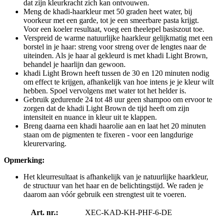
dat zijn kleurkracht zich kan ontvouwen.
Meng de khadi-haarkleur met 50 graden heet water, bij
voorkeur met een garde, tot je een smeerbare pasta krijgt.
Voor een koeler resultaat, voeg een theelepel basiszout toe.
Verspreid de warme natuurlijke haarkleur gelijkmatig met een
borstel in je haar: streng voor streng over de lengtes naar de
uiteinden. Als je haar al gekleurd is met khadi Light Brown,
behandel je haarlijn dan gewoon.
khadi Light Brown heeft tussen de 30 en 120 minuten nodig
om effect te krijgen, afhankelijk van hoe intens je je kleur wilt
hebben. Spoel vervolgens met water tot het helder is.
Gebruik gedurende 24 tot 48 uur geen shampoo om ervoor te
zorgen dat de khadi Light Brown de tijd heeft om zijn
intensiteit en nuance in kleur uit te klappen.
Breng daarna een khadi haarolie aan en laat het 20 minuten
staan om de pigmenten te fixeren - voor een langdurige
kleurervaring.
Opmerking:
Het kleurresultaat is afhankelijk van je natuurlijke haarkleur,
de structuur van het haar en de belichtingstijd. We raden je
daarom aan vóór gebruik een strengtest uit te voeren.
Art. nr.:
XEC-KAD-KH-PHF-6-DE