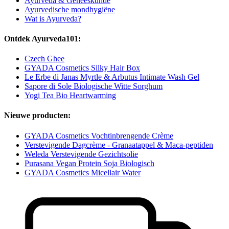
Ayurveda & Geneeskunde
Ayurvedische mondhygiëne
Wat is Ayurveda?
Ontdek Ayurveda101:
Czech Ghee
GYADA Cosmetics Silky Hair Box
Le Erbe di Janas Myrtle & Arbutus Intimate Wash Gel
Sapore di Sole Biologische Witte Sorghum
Yogi Tea Bio Heartwarming
Nieuwe producten:
GYADA Cosmetics Vochtinbrengende Crème
Verstevigende Dagcrème - Granaatappel & Maca-peptiden
Weleda Verstevigende Gezichtsolie
Purasana Vegan Protein Soja Biologisch
GYADA Cosmetics Micellair Water