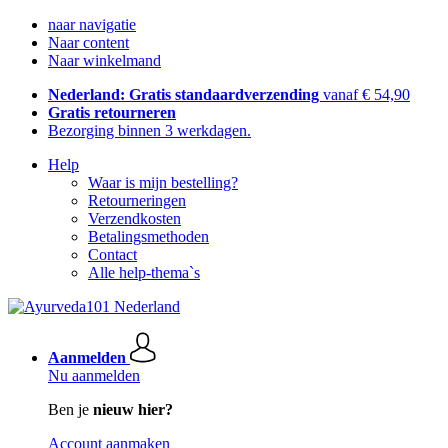
naar navigatie
Naar content
Naar winkelmand
Nederland: Gratis standaardverzending
vanaf € 54,90
Gratis retourneren
Bezorging binnen 3 werkdagen.
Help
Waar is mijn bestelling?
Retourneringen
Verzendkosten
Betalingsmethoden
Contact
Alle help-thema`s
Aanmelden
Nu aanmelden
Ben je
nieuw hier?
Account aanmaken