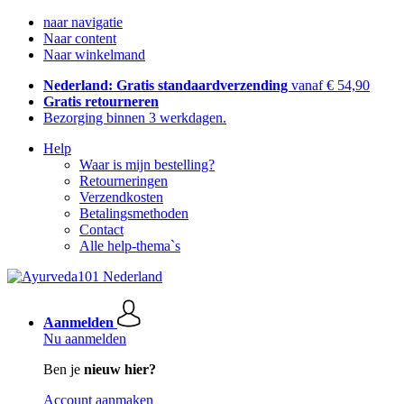
naar navigatie
Naar content
Naar winkelmand
Nederland: Gratis standaardverzending
vanaf € 54,90
Gratis retourneren
Bezorging binnen 3 werkdagen.
Help
Waar is mijn bestelling?
Retourneringen
Verzendkosten
Betalingsmethoden
Contact
Alle help-thema`s
Aanmelden
Nu aanmelden
Ben je
nieuw hier?
Account aanmaken