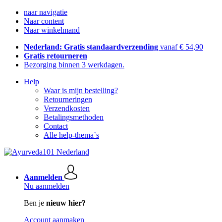
naar navigatie
Naar content
Naar winkelmand
Nederland: Gratis standaardverzending
vanaf € 54,90
Gratis retourneren
Bezorging binnen 3 werkdagen.
Help
Waar is mijn bestelling?
Retourneringen
Verzendkosten
Betalingsmethoden
Contact
Alle help-thema`s
Aanmelden
Nu aanmelden
Ben je
nieuw hier?
Account aanmaken