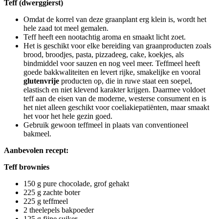
Teff (dwerggierst)
Omdat de korrel van deze graanplant erg klein is, wordt het
hele zaad tot meel gemalen.
Teff heeft een nootachtig aroma en smaakt licht zoet.
Het is geschikt voor elke bereiding van graanproducten zoals
brood, broodjes, pasta, pizzadeeg, cake, koekjes, als
bindmiddel voor sauzen en nog veel meer. Teffmeel heeft
goede bakkwaliteiten en levert rijke, smakelijke en vooral
glutenvrije
producten op, die in ruwe staat een soepel,
elastisch en niet klevend karakter krijgen. Daarmee voldoet
teff aan de eisen van de moderne, westerse consument en is
het niet alleen geschikt voor coeliakiepatiënten, maar smaakt
het voor het hele gezin goed.
Gebruik gewoon teffmeel in plaats van conventioneel
bakmeel.
Aanbevolen recept:
Teff brownies
150 g pure chocolade, grof gehakt
225 g zachte boter
225 g teffmeel
2 theelepels bakpoeder
125 g fijne suiker