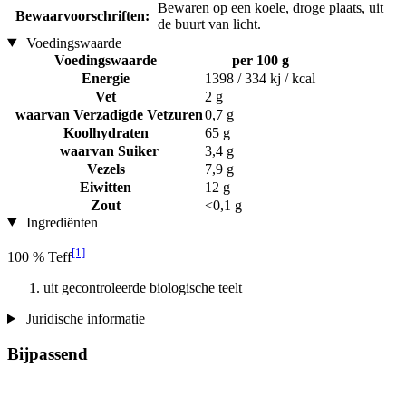
Bewaren op een koele, droge plaats, uit
Bewaarvoorschriften:
de buurt van licht.
Voedingswaarde
Voedingswaarde
per 100 g
Energie
1398 / 334 kj / kcal
Vet
2 g
waarvan Verzadigde Vetzuren
0,7 g
Koolhydraten
65 g
waarvan Suiker
3,4 g
Vezels
7,9 g
Eiwitten
12 g
Zout
<0,1 g
Ingrediënten
[1]
100 % Teff
uit gecontroleerde biologische teelt
Juridische informatie
Bijpassend