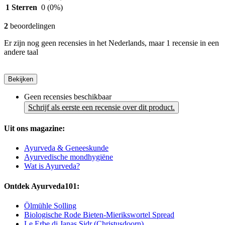
1 Sterren
0
(0%)
2
beoordelingen
Er zijn nog geen recensies in het Nederlands, maar 1 recensie in een
andere taal
Bekijken
Geen recensies beschikbaar
Schrijf als eerste een recensie over dit product.
Uit ons magazine:
Ayurveda & Geneeskunde
Ayurvedische mondhygiëne
Wat is Ayurveda?
Ontdek Ayurveda101:
Ölmühle Solling
Biologische Rode Bieten-Mierikswortel Spread
Le Erbe di Janas Sidr (Christusdoorn)