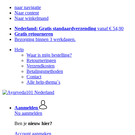
naar navigatie
Naar content
Naar winkelmand
Nederland: Gratis standaardverzending
vanaf € 54,90
Gratis retourneren
Bezorging binnen 3 werkdagen.
Help
Waar is mijn bestelling?
Retourneringen
Verzendkosten
Betalingsmethoden
Contact
Alle help-thema`s
Aanmelden
Nu aanmelden
Ben je
nieuw hier?
Account aanmaken