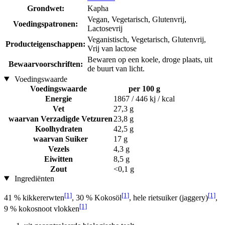
Grondwet:
Kapha
Vegan, Vegetarisch, Glutenvrij,
Voedingspatronen:
Lactosevrij
Veganistisch, Vegetarisch, Glutenvrij,
Producteigenschappen:
Vrij van lactose
Bewaren op een koele, droge plaats, uit
Bewaarvoorschriften:
de buurt van licht.
Voedingswaarde
Voedingswaarde
per 100 g
Energie
1867 / 446 kj / kcal
Vet
27,3 g
waarvan Verzadigde Vetzuren
23,8 g
Koolhydraten
42,5 g
waarvan Suiker
17 g
Vezels
4,3 g
Eiwitten
8,5 g
Zout
<0,1 g
Ingrediënten
[1]
[1]
[1]
41 % kikkererwten
, 30 % Kokosöl
, hele rietsuiker (jaggery)
,
[1]
9 % kokosnoot vlokken