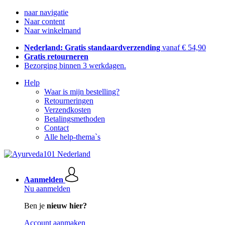
naar navigatie
Naar content
Naar winkelmand
Nederland: Gratis standaardverzending
vanaf € 54,90
Gratis retourneren
Bezorging binnen 3 werkdagen.
Help
Waar is mijn bestelling?
Retourneringen
Verzendkosten
Betalingsmethoden
Contact
Alle help-thema`s
Aanmelden
Nu aanmelden
Ben je
nieuw hier?
Account aanmaken