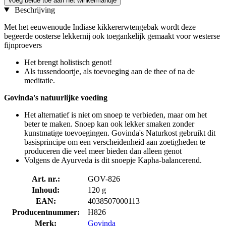
Voeg beide toe aan het winkelmandje
Beschrijving
Met het eeuwenoude Indiase kikkererwtengebak wordt deze
begeerde oosterse lekkernij ook toegankelijk gemaakt voor westerse
fijnproevers
Het brengt holistisch genot!
Als tussendoortje, als toevoeging aan de thee of na de
meditatie.
Govinda's natuurlijke voeding
Het alternatief is niet om snoep te verbieden, maar om het
beter te maken. Snoep kan ook lekker smaken zonder
kunstmatige toevoegingen. Govinda's Naturkost gebruikt dit
basisprincipe om een verscheidenheid aan zoetigheden te
produceren die veel meer bieden dan alleen genot
Volgens de Ayurveda is dit snoepje Kapha-balancerend.
Art. nr.:
GOV-826
Inhoud:
120 g
EAN:
4038507000113
Producentnummer:
H826
Merk:
Govinda