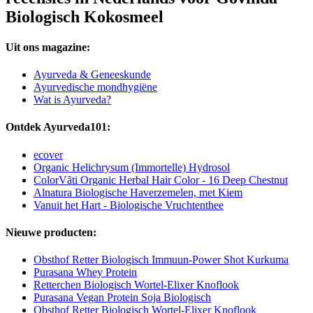
Biologisch Kokosmeel
Uit ons magazine:
Ayurveda & Geneeskunde
Ayurvedische mondhygiëne
Wat is Ayurveda?
Ontdek Ayurveda101:
ecover
Organic Helichrysum (Immortelle) Hydrosol
ColorVãti Organic Herbal Hair Color - 16 Deep Chestnut
Alnatura Biologische Haverzemelen, met Kiem
Vanuit het Hart - Biologische Vruchtenthee
Nieuwe producten:
Obsthof Retter Biologisch Immuun-Power Shot Kurkuma
Purasana Whey Protein
Retterchen Biologisch Wortel-Elixer Knoflook
Purasana Vegan Protein Soja Biologisch
Obsthof Retter Biologisch Wortel-Elixer Knoflook