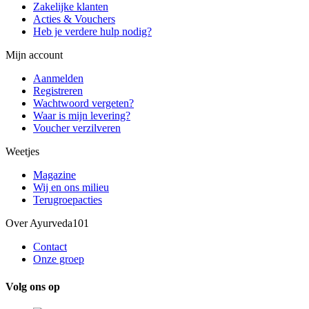
Zakelijke klanten
Acties & Vouchers
Heb je verdere hulp nodig?
Mijn account
Aanmelden
Registreren
Wachtwoord vergeten?
Waar is mijn levering?
Voucher verzilveren
Weetjes
Magazine
Wij en ons milieu
Terugroepacties
Over Ayurveda101
Contact
Onze groep
Volg ons op