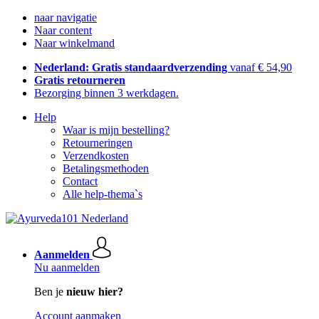
naar navigatie
Naar content
Naar winkelmand
Nederland: Gratis standaardverzending
vanaf € 54,90
Gratis retourneren
Bezorging binnen 3 werkdagen.
Help
Waar is mijn bestelling?
Retourneringen
Verzendkosten
Betalingsmethoden
Contact
Alle help-thema`s
Aanmelden
Nu aanmelden
Ben je
nieuw hier?
Account aanmaken