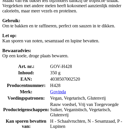
Maakt van elk baksel iets bijzonders dankzij de tropische smaak.
Vergeleken met andere melen heeft kokosmeel aanzienlijk minder
calorieën, maar meer vezels en proteïnen.
Gebruik:
Om te bakken en te raffineren, perfect om sauzen in te dikken.
Let op:
Kan sporen van noten, sesamzaad en lupine bevatten.
Bewaaradvies:
Op een koele, droge plaats bewaren.
Art. nr.:
GOV-H428
Inhoud:
350 g
EAN:
4038507002520
Producentnummer:
H428
Merk:
Govinda
Voedingspatronen:
Vegan, Vegetarisch, Glutenvrij
Rauw voedsel, Vrij van Toegevoegde
Producteigenschappen:
Suiker, Veganistisch, Vegetarisch,
Glutenvrij
Kan sporen bevatten
H - Schaalvruchten, N - Sesamzaad, P -
van:
Lupinen