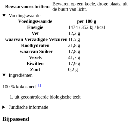
Bewaren op een koele, droge plaats, uit
Bewaarvoorschriften:
de buurt van licht.
Voedingswaarde
Voedingswaarde
per 100 g
Energie
1474 / 352 kj / kcal
Vet
12,2 g
waarvan Verzadigde Vetzuren
11,5 g
Koolhydraten
21,8 g
waarvan Suiker
17,8 g
Vezels
41,7 g
Eiwitten
17,9 g
Zout
0,2 g
Ingrediënten
[1]
100 % kokosmeel
uit gecontroleerde biologische teelt
Juridische informatie
Bijpassend