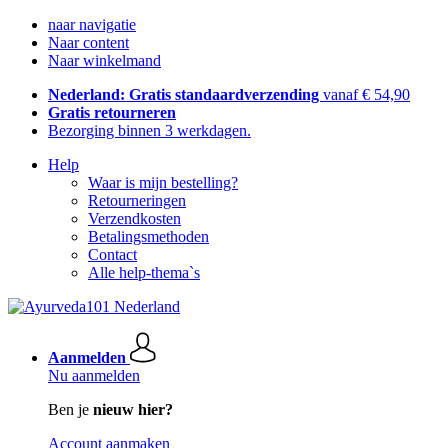
naar navigatie
Naar content
Naar winkelmand
Nederland: Gratis standaardverzending
vanaf € 54,90
Gratis retourneren
Bezorging binnen 3 werkdagen.
Help
Waar is mijn bestelling?
Retourneringen
Verzendkosten
Betalingsmethoden
Contact
Alle help-thema`s
Aanmelden
Nu aanmelden
Ben je
nieuw hier?
Account aanmaken