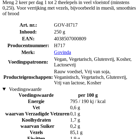
Meng 2 keer per dag 1 tot 2 theelepels in veel vloeistof (minstens
0,25l). Voor verrijking met vezels, bijvoorbeeld in muesli, smoothies
of brood
Art. nr.:
GOV-H717
Inhoud:
250 g
EAN:
4038507000809
Producentnummer:
H717
Merk:
Govinda
Vegan, Vegetarisch, Glutenvrij, Kosher,
Voedingspatronen:
Lactosevrij
Rauw voedsel, Vrij van soja,
Producteigenschappen:
Veganistisch, Vegetarisch, Glutenvrij,
Vrij van lactose, Kosher
Voedingswaarde
Voedingswaarde
per 100 g
Energie
795 / 190 kj / kcal
Vet
0,6 g
waarvan Verzadigde Vetzuren
0,1 g
Koolhydraten
1,7 g
waarvan Suiker
0,2 g
Vezels
85,1 g
Eiwitten
1,9 g