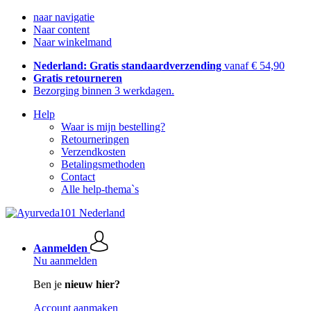
naar navigatie
Naar content
Naar winkelmand
Nederland: Gratis standaardverzending
vanaf € 54,90
Gratis retourneren
Bezorging binnen 3 werkdagen.
Help
Waar is mijn bestelling?
Retourneringen
Verzendkosten
Betalingsmethoden
Contact
Alle help-thema`s
Aanmelden
Nu aanmelden
Ben je
nieuw hier?
Account aanmaken