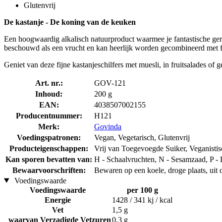
Glutenvrij
De kastanje - De koning van de keuken
Een hoogwaardig alkalisch natuurproduct waarmee je fantastische ger
beschouwd als een vrucht en kan heerlijk worden gecombineerd met fr
Geniet van deze fijne kastanjeschilfers met muesli, in fruitsalades of
Art. nr.:
GOV-121
Inhoud:
200 g
EAN:
4038507002155
Producentnummer:
H121
Merk:
Govinda
Voedingspatronen:
Vegan, Vegetarisch, Glutenvrij
Producteigenschappen:
Vrij van Toegevoegde Suiker, Veganistisc
Kan sporen bevatten van:
H - Schaalvruchten, N - Sesamzaad, P -
Bewaarvoorschriften:
Bewaren op een koele, droge plaats, uit 
Voedingswaarde
Voedingswaarde
per 100 g
Energie
1428 / 341 kj / kcal
Vet
1,5 g
waarvan Verzadigde Vetzuren
0,3 g