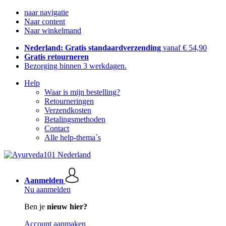
naar navigatie
Naar content
Naar winkelmand
Nederland: Gratis standaardverzending
vanaf € 54,90
Gratis retourneren
Bezorging binnen 3 werkdagen.
Help
Waar is mijn bestelling?
Retourneringen
Verzendkosten
Betalingsmethoden
Contact
Alle help-thema`s
Aanmelden
Nu aanmelden
Ben je
nieuw hier?
Account aanmaken