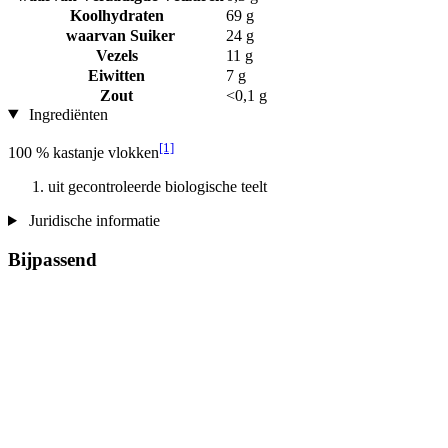
Koolhydraten
69 g
waarvan Suiker
24 g
Vezels
11 g
Eiwitten
7 g
Zout
<0,1 g
Ingrediënten
[1]
100 % kastanje vlokken
uit gecontroleerde biologische teelt
Juridische informatie
Bijpassend