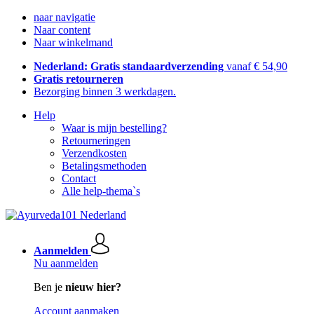
naar navigatie
Naar content
Naar winkelmand
Nederland: Gratis standaardverzending
vanaf € 54,90
Gratis retourneren
Bezorging binnen 3 werkdagen.
Help
Waar is mijn bestelling?
Retourneringen
Verzendkosten
Betalingsmethoden
Contact
Alle help-thema`s
Aanmelden
Nu aanmelden
Ben je
nieuw hier?
Account aanmaken