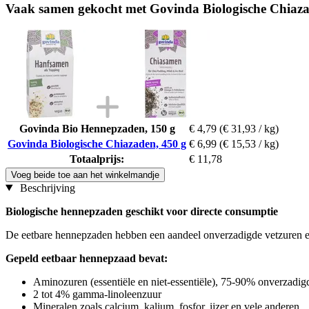
Vaak samen gekocht met Govinda Biologische Chiaza
Govinda Bio Hennepzaden, 150 g
€ 4,79
(€ 31,93 / kg)
Govinda Biologische Chiazaden, 450 g
€ 6,99
(€ 15,53 / kg)
Totaalprijs:
€ 11,78
Voeg beide toe aan het winkelmandje
Beschrijving
Biologische hennepzaden geschikt voor directe consumptie
De eetbare hennepzaden hebben een aandeel onverzadigde vetzuren en 
Gepeld eetbaar hennepzaad bevat:
Aminozuren (essentiële en niet-essentiële), 75-90% onverzadigd
2 tot 4% gamma-linoleenzuur
Mineralen zoals calcium, kalium, fosfor, ijzer en vele anderen