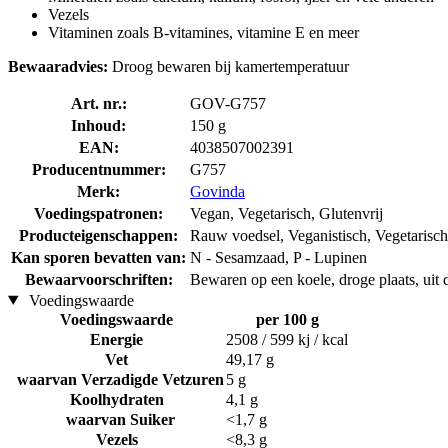
Vezels
Vitaminen zoals B-vitamines, vitamine E en meer
Bewaaradvies:
Droog bewaren bij kamertemperatuur
Art. nr.:
GOV-G757
Inhoud:
150 g
EAN:
4038507002391
Producentnummer:
G757
Merk:
Govinda
Voedingspatronen:
Vegan, Vegetarisch, Glutenvrij
Producteigenschappen:
Rauw voedsel, Veganistisch, Vegetarisch
Kan sporen bevatten van:
N - Sesamzaad, P - Lupinen
Bewaarvoorschriften:
Bewaren op een koele, droge plaats, uit d
Voedingswaarde
Voedingswaarde
per 100 g
Energie
2508 / 599 kj / kcal
Vet
49,17 g
waarvan Verzadigde Vetzuren
5 g
Koolhydraten
4,1 g
waarvan Suiker
<1,7 g
Vezels
<8,3 g