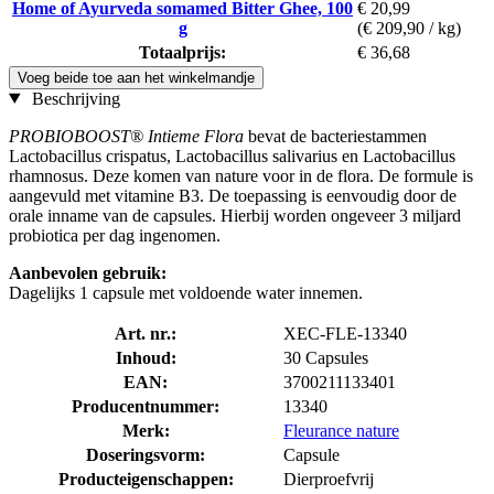
Home of Ayurveda somamed Bitter Ghee, 100
€ 20,99
g
(€ 209,90 / kg)
Totaalprijs:
€ 36,68
Voeg beide toe aan het winkelmandje
Beschrijving
PROBIOBOOST® Intieme Flora
bevat de bacteriestammen
Lactobacillus crispatus, Lactobacillus salivarius en Lactobacillus
rhamnosus. Deze komen van nature voor in de flora. De formule is
aangevuld met vitamine B3. De toepassing is eenvoudig door de
orale inname van de capsules. Hierbij worden ongeveer 3 miljard
probiotica per dag ingenomen.
Aanbevolen gebruik:
Dagelijks 1 capsule met voldoende water innemen.
Art. nr.:
XEC-FLE-13340
Inhoud:
30 Capsules
EAN:
3700211133401
Producentnummer:
13340
Merk:
Fleurance nature
Doseringsvorm:
Capsule
Producteigenschappen:
Dierproefvrij