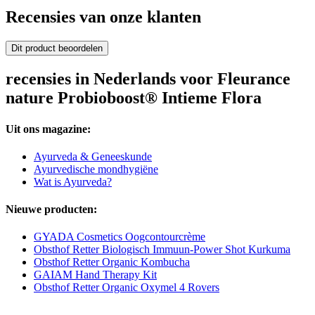
Recensies van onze klanten
Dit product beoordelen
recensies in Nederlands voor Fleurance
nature Probioboost® Intieme Flora
Uit ons magazine:
Ayurveda & Geneeskunde
Ayurvedische mondhygiëne
Wat is Ayurveda?
Nieuwe producten:
GYADA Cosmetics Oogcontourcrème
Obsthof Retter Biologisch Immuun-Power Shot Kurkuma
Obsthof Retter Organic Kombucha
GAIAM Hand Therapy Kit
Obsthof Retter Organic Oxymel 4 Rovers