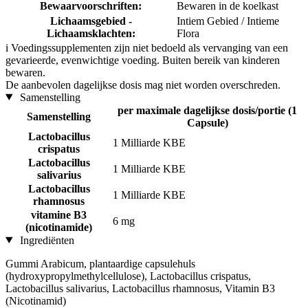
Bewaarvoorschriften:
Bewaren in de koelkast
Lichaamsgebied -
Intiem Gebied / Intieme
Lichaamsklachten:
Flora
i
Voedingssupplementen zijn niet bedoeld als vervanging van een
gevarieerde, evenwichtige voeding. Buiten bereik van kinderen
bewaren.
De aanbevolen dagelijkse dosis mag niet worden overschreden.
Samenstelling
per maximale dagelijkse dosis/portie (1
Samenstelling
Capsule)
Lactobacillus
1 Milliarde KBE
crispatus
Lactobacillus
1 Milliarde KBE
salivarius
Lactobacillus
1 Milliarde KBE
rhamnosus
vitamine B3
6 mg
(nicotinamide)
Ingrediënten
Gummi Arabicum, plantaardige capsulehuls
(hydroxypropylmethylcellulose), Lactobacillus crispatus,
Lactobacillus salivarius, Lactobacillus rhamnosus, Vitamin B3
(Nicotinamid)