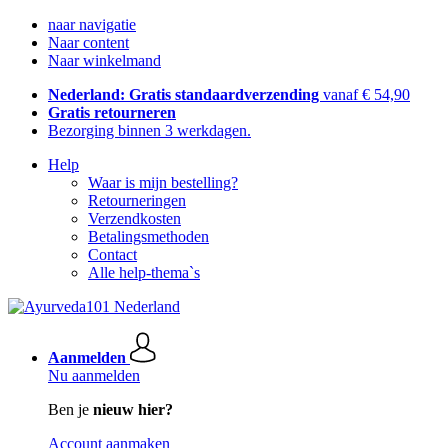
naar navigatie
Naar content
Naar winkelmand
Nederland: Gratis standaardverzending
vanaf € 54,90
Gratis retourneren
Bezorging binnen 3 werkdagen.
Help
Waar is mijn bestelling?
Retourneringen
Verzendkosten
Betalingsmethoden
Contact
Alle help-thema`s
Aanmelden
Nu aanmelden
Ben je
nieuw hier?
Account aanmaken