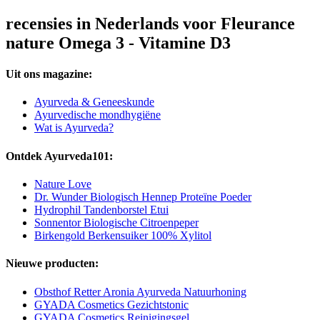
recensies in Nederlands voor Fleurance
nature Omega 3 - Vitamine D3
Uit ons magazine:
Ayurveda & Geneeskunde
Ayurvedische mondhygiëne
Wat is Ayurveda?
Ontdek Ayurveda101:
Nature Love
Dr. Wunder Biologisch Hennep Proteïne Poeder
Hydrophil Tandenborstel Etui
Sonnentor Biologische Citroenpeper
Birkengold Berkensuiker 100% Xylitol
Nieuwe producten:
Obsthof Retter Aronia Ayurveda Natuurhoning
GYADA Cosmetics Gezichtstonic
GYADA Cosmetics Reinigingsgel