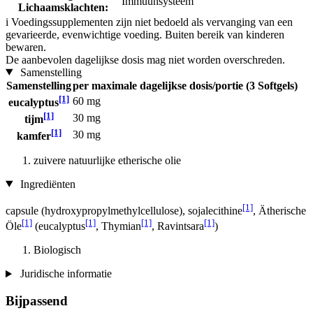
Immuunsysteem
Lichaamsklachten:
i
Voedingssupplementen zijn niet bedoeld als vervanging van een
gevarieerde, evenwichtige voeding. Buiten bereik van kinderen
bewaren.
De aanbevolen dagelijkse dosis mag niet worden overschreden.
Samenstelling
Samenstelling
per maximale dagelijkse dosis/portie (3 Softgels)
[1]
60 mg
eucalyptus
[1]
30 mg
tijm
[1]
30 mg
kamfer
zuivere natuurlijke etherische olie
Ingrediënten
[1]
capsule (hydroxypropylmethylcellulose), sojalecithine
, Ätherische
[1]
[1]
[1]
[1]
Öle
(eucalyptus
, Thymian
, Ravintsara
)
Biologisch
Juridische informatie
Bijpassend