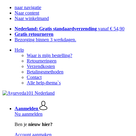
naar navigatie
Naar content
Naar winkelmand
Nederland: Gratis standaardverzending
vanaf € 54,90
Gratis retourneren
Bezorging binnen 3 werkdagen.
Help
Waar is mijn bestelling?
Retourneringen
Verzendkosten
Betalingsmethoden
Contact
Alle help-thema`s
Aanmelden
Nu aanmelden
Ben je
nieuw hier?
Account aanmaken