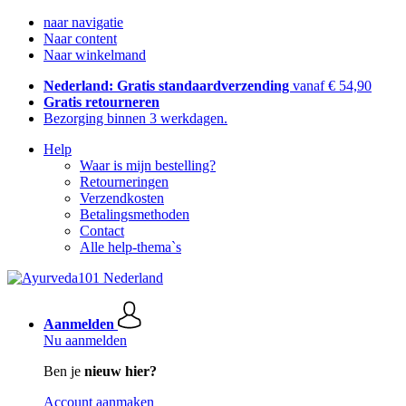
naar navigatie
Naar content
Naar winkelmand
Nederland: Gratis standaardverzending
vanaf € 54,90
Gratis retourneren
Bezorging binnen 3 werkdagen.
Help
Waar is mijn bestelling?
Retourneringen
Verzendkosten
Betalingsmethoden
Contact
Alle help-thema`s
Aanmelden
Nu aanmelden
Ben je
nieuw hier?
Account aanmaken