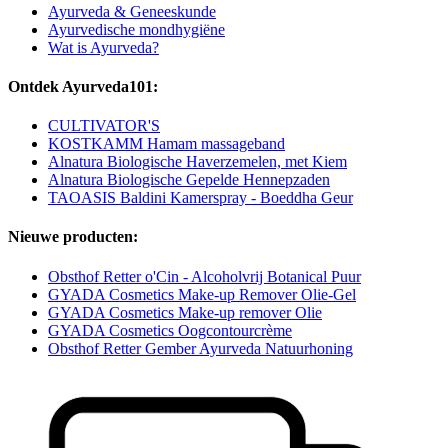
Ayurveda & Geneeskunde
Ayurvedische mondhygiëne
Wat is Ayurveda?
Ontdek Ayurveda101:
CULTIVATOR'S
KOSTKAMM Hamam massageband
Alnatura Biologische Haverzemelen, met Kiem
Alnatura Biologische Gepelde Hennepzaden
TAOASIS Baldini Kamerspray - Boeddha Geur
Nieuwe producten:
Obsthof Retter o'Cin - Alcoholvrij Botanical Puur
GYADA Cosmetics Make-up Remover Olie-Gel
GYADA Cosmetics Make-up remover Olie
GYADA Cosmetics Oogcontourcrème
Obsthof Retter Gember Ayurveda Natuurhoning