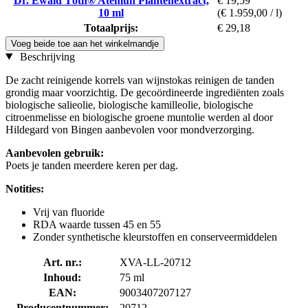
Dr. Ewald Töth® Atemun Plantenextract,
€ 19,59
10 ml
(€ 1.959,00 / l)
Totaalprijs:
€ 29,18
Voeg beide toe aan het winkelmandje
Beschrijving
De zacht reinigende korrels van wijnstokas reinigen de tanden
grondig maar voorzichtig. De gecoördineerde ingrediënten zoals
biologische salieolie, biologische kamilleolie, biologische
citroenmelisse en biologische groene muntolie werden al door
Hildegard von Bingen aanbevolen voor mondverzorging.
Aanbevolen gebruik:
Poets je tanden meerdere keren per dag.
Notities:
Vrij van fluoride
RDA waarde tussen 45 en 55
Zonder synthetische kleurstoffen en conserveermiddelen
Art. nr.:
XVA-LL-20712
Inhoud:
75 ml
EAN:
9003407207127
Producentnummer:
20712