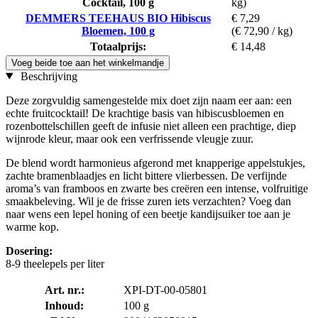
Cocktail, 100 g
kg)
DEMMERS TEEHAUS BIO Hibiscus
€ 7,29
Bloemen, 100 g
(€ 72,90 / kg)
Totaalprijs:
€ 14,48
Voeg beide toe aan het winkelmandje
Beschrijving
Deze zorgvuldig samengestelde mix doet zijn naam eer aan: een
echte fruitcocktail! De krachtige basis van hibiscusbloemen en
rozenbottelschillen geeft de infusie niet alleen een prachtige, diep
wijnrode kleur, maar ook een verfrissende vleugje zuur.
De blend wordt harmonieus afgerond met knapperige appelstukjes,
zachte bramenblaadjes en licht bittere vlierbessen. De verfijnde
aroma’s van framboos en zwarte bes creëren een intense, volfruitige
smaakbeleving. Wil je de frisse zuren iets verzachten? Voeg dan
naar wens een lepel honing of een beetje kandijsuiker toe aan je
warme kop.
Dosering:
8-9 theelepels per liter
Art. nr.:
XPI-DT-00-05801
Inhoud:
100 g