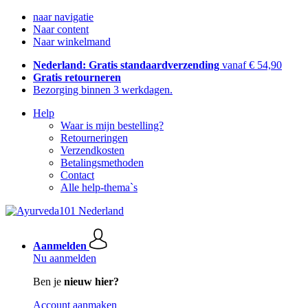
naar navigatie
Naar content
Naar winkelmand
Nederland: Gratis standaardverzending
vanaf € 54,90
Gratis retourneren
Bezorging binnen 3 werkdagen.
Help
Waar is mijn bestelling?
Retourneringen
Verzendkosten
Betalingsmethoden
Contact
Alle help-thema`s
Aanmelden
Nu aanmelden
Ben je
nieuw hier?
Account aanmaken