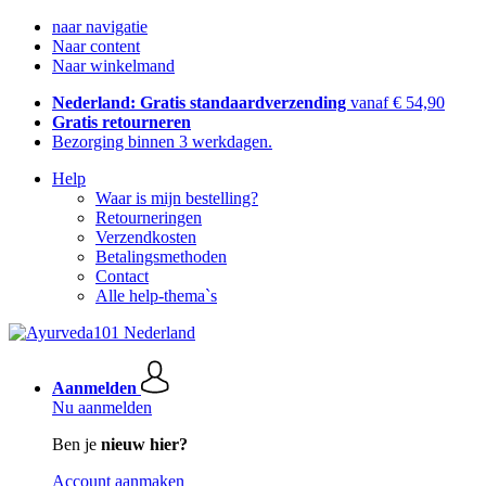
naar navigatie
Naar content
Naar winkelmand
Nederland: Gratis standaardverzending
vanaf € 54,90
Gratis retourneren
Bezorging binnen 3 werkdagen.
Help
Waar is mijn bestelling?
Retourneringen
Verzendkosten
Betalingsmethoden
Contact
Alle help-thema`s
Aanmelden
Nu aanmelden
Ben je
nieuw hier?
Account aanmaken